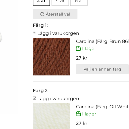
2 år
4 år
6 år
Återställ val
Färg 1:
Lägg i varukorgen
Carolina (Färg: Brun 861
I lager
27 kr
Välj en annan färg
Färg 2:
Lägg i varukorgen
Carolina (Färg: Off Whi
I lager
27 kr