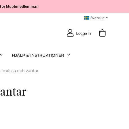
öp för klubbmedlemmar.
Logga in
HJÄLP & INSTRUKTIONER
a, mössa och vantar
antar