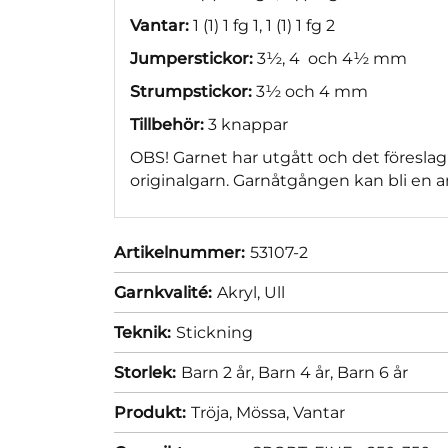
Vantar:
1 (1) 1 fg 1, 1 (1) 1 fg 2
Jumperstickor:
3½, 4 och 4½ mm
Strumpstickor:
3½ och 4 mm
Tillbehör:
3 knappar
OBS! Garnet har utgått och det föreslag
originalgarn. Garnåtgången kan bli en a
Artikelnummer:
53107-2
Garnkvalité:
Akryl,
Ull
Teknik:
Stickning
Storlek:
Barn 2 år,
Barn 4 år,
Barn 6 år
Produkt:
Tröja,
Mössa,
Vantar