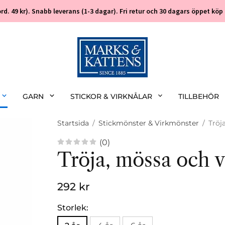
 (ord. 49 kr). Snabb leverans (1-3 dagar). Fri retur och 30 dagars öppet k
GARN
STICKOR & VIRKNÅLAR
TILLBEHÖR
Startsida
/
Stickmönster & Virkmönster
/
Tröj
(0)
Tröja, mössa och v
292 kr
Storlek: