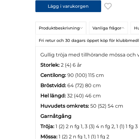
Lägg i varukorgen
Produktbeskrivning
Vanliga frågor
Hu
Fri retur och 30 dagars öppet köp för klubbme
Gullig tröja med tillhörande mössa och v
Storlek:
2 (4) 6 år
Centilong:
90 (100) 115 cm
Bröstvidd:
64 (72) 80 cm
Hel längd:
32 (40) 46 cm
Huvudets omkrets:
50 (52) 54 cm
Garnåtgång
Tröja:
1 (2) 2 n fg 1, 3 (3) 4 n fg 2, 1 (1) 1 fg 3
Mössa:
1 (2) 2 n fg 1, 1 (1) 1 fg 2