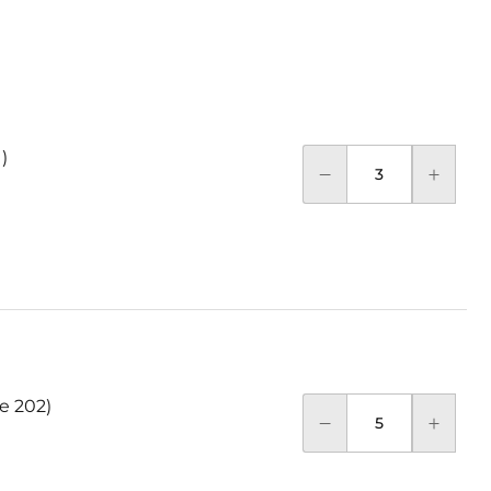
)
te 202)