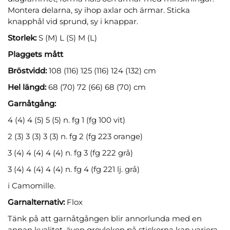
Montera delarna, sy ihop axlar och ärmar. Sticka
knapphål vid sprund, sy i knappar.
Storlek:
S (M) L (S) M (L)
Plaggets mått
Bröstvidd:
108 (116) 125 (116) 124 (132) cm
Hel längd:
68 (70) 72 (66) 68 (70) cm
Garnåtgång:
4 (4) 4 (5) 5 (5) n. fg 1 (fg 100 vit)
2 (3) 3 (3) 3 (3) n. fg 2 (fg 223 orange)
3 (4) 4 (4) 4 (4) n. fg 3 (fg 222 grå)
3 (4) 4 (4) 4 (4) n. fg 4 (fg 221 lj. grå)
i Camomille.
Garnalternativ:
Flox
Tänk på att garnåtgången blir annorlunda med en
annan kvalitet, även grovleken på stickorna kan variera.