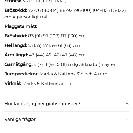
Storlek:
XS (S) M (L) XL (XXL)
Bröstvidd:
72-76 (80-84) 88-92 (96-100) 104-110 (115-122)
cm = personligt mått
Plaggets mått
Bröstvidd:
83 (91) 97 (107) 117 (130) cm
Hel längd:
53 (55) 57 (59) 61 (63) cm
Ärmlängd:
43 (44) 45 (46) 47 (48) cm
Garnåtgång:
6 (7) 8 (9) 10 (11) n (fg 381,natur) i Syrén
Jumperstickor:
Marks & Kattens 3½ och 4 mm
Virknål:
Marks & Kattens 3mm
Hur laddar jag ner gratismönster?
Vanliga frågor