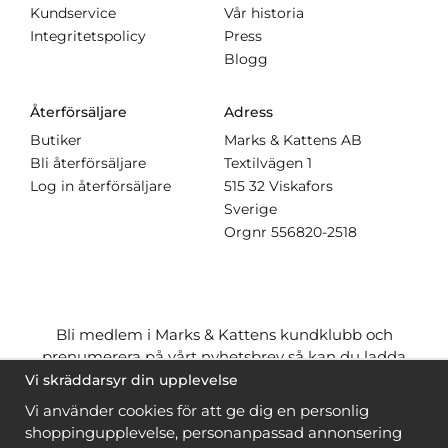
Kundservice
Vår historia
Integritetspolicy
Press
Blogg
Återförsäljare
Adress
Butiker
Marks & Kattens AB
Bli återförsäljare
Textilvägen 1
Log in återförsäljare
515 32 Viskafors
Sverige
Orgnr
556820-2518
Bli medlem i Marks & Kattens kundklubb och
prenumerera på vårt nyhetsbrev så kan du ladda
ner många mönster
gratis
och få många
på köpet
Vi skräddarsyr din upplevelse
när du handlar garn till mönstret. Du ser vilka som
Vi använder cookies för att ge dig en personlig
är
gratis
när du är
inloggad
.
shoppingupplevelse, personanpassad annonsering