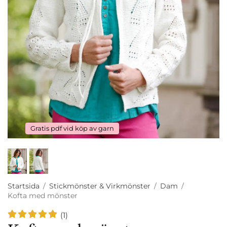
Gratis pdf vid köp av garn
Startsida
/
Stickmönster & Virkmönster
/
Dam
/
Kofta med mönster
(1)