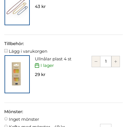
43 kr
Tillbehör:
Lägg i varukorgen
Ullnålar plast 4 st
I lager
29 kr
Mönster:
Inget mönster
Kofta med mönster -
49 kr