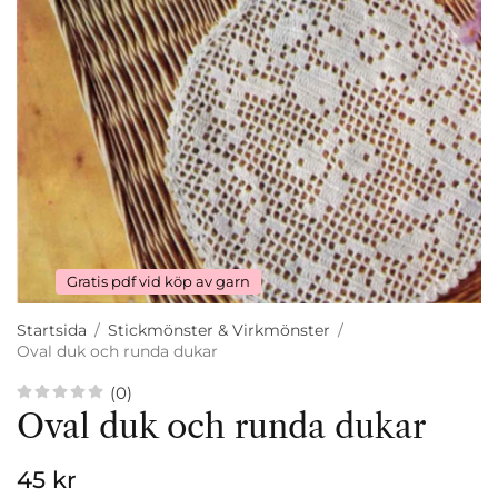
Gratis pdf vid köp av garn
Startsida
/
Stickmönster & Virkmönster
/
Oval duk och runda dukar
(0)
Oval duk och runda dukar
45 kr