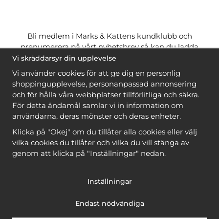
Bli medlem i Marks & Kattens kundklubb och
prenumerera på vårt nyhetsbrev så kan du ladda
ner många mönster
gratis
och få många
på köpet
Vi skräddarsyr din upplevelse
när du handlar garn till mönstret. Du ser vilka som
Vi använder cookies för att ge dig en personlig
är
gratis
när du är
inloggad
.
shoppingupplevelse, personanpassad annonsering
och för hålla våra webbplatser tillförlitliga och säkra.
Bli medlem
För detta ändamål samlar vi in information om
användarna, deras mönster och deras enheter.
Klicka på "Okej" om du tillåter alla cookies eller välj
vilka cookies du tillåter och vilka du vill stänga av
genom att klicka på "Inställningar" nedan.
Copyright © 2026, Marks & Kattens AB
Inställningar
Endast nödvändiga