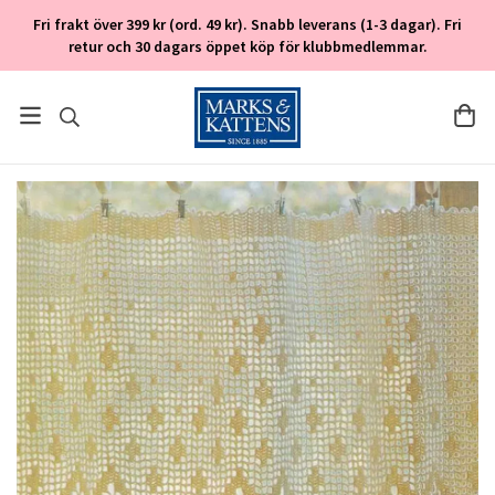
Fri frakt över 399 kr (ord. 49 kr). Snabb leverans (1-3 dagar). Fri
retur och 30 dagars öppet köp för klubbmedlemmar.