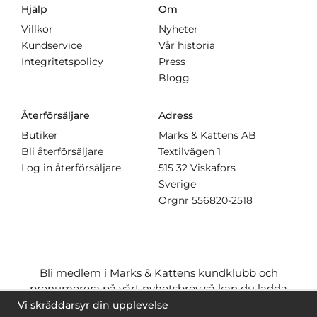
Hjälp
Om
Villkor
Nyheter
Kundservice
Vår historia
Integritetspolicy
Press
Blogg
Återförsäljare
Adress
Butiker
Marks & Kattens AB
Bli återförsäljare
Textilvägen 1
Log in återförsäljare
515 32 Viskafors
Sverige
Orgnr
556820-2518
Bli medlem i Marks & Kattens kundklubb och
prenumerera på vårt nyhetsbrev så kan du ladda
ner många mönster
gratis
och få många
på köpet
Vi skräddarsyr din upplevelse