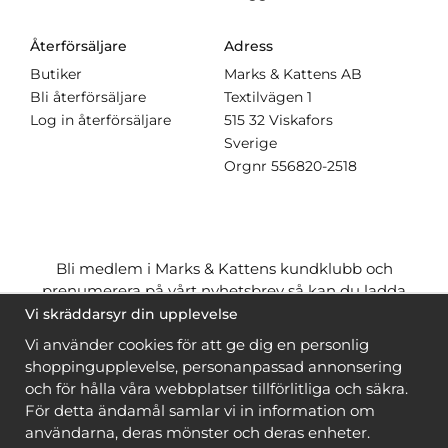
Återförsäljare
Adress
Butiker
Marks & Kattens AB
Bli återförsäljare
Textilvägen 1
Log in återförsäljare
515 32 Viskafors
Sverige
Orgnr
556820-2518
Bli medlem i Marks & Kattens kundklubb och
prenumerera på vårt nyhetsbrev så kan du ladda
ner många mönster
gratis
och få många
på köpet
Vi skräddarsyr din upplevelse
när du handlar garn till mönstret. Du ser vilka som
Vi använder cookies för att ge dig en personlig
är
gratis
när du är
inloggad
.
shoppingupplevelse, personanpassad annonsering
och för hålla våra webbplatser tillförlitliga och säkra.
Bli medlem
För detta ändamål samlar vi in information om
användarna, deras mönster och deras enheter.