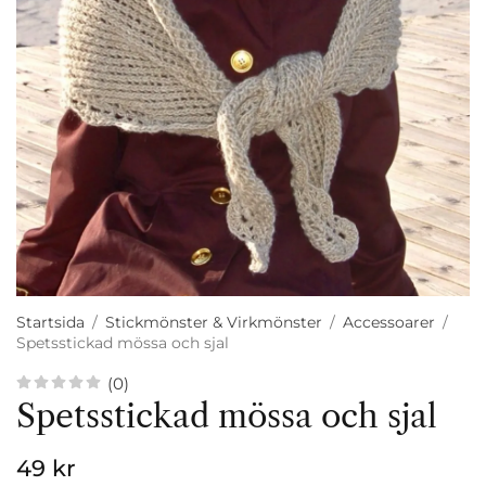
Startsida
/
Stickmönster & Virkmönster
/
Accessoarer
/
Spetsstickad mössa och sjal
(0)
Spetsstickad mössa och sjal
49 kr