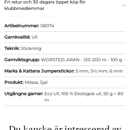
Fri retur och 30 dagars öppet köp för
klubbmedlemmar
Artikelnummer:
08074
Garnkvalité:
Ull
Teknik:
Stickning
Garnviktsgrupp:
WORSTED, ARAN - 120-200 m - 100 g
Marks & Kattens Jumperstickor:
5 mm,
5½ mm,
6 mm
Produkt:
Mössa,
Sjal
Utgångna garner:
Eco Ull, 100 % Ekologisk ull, 50 g = 80
m
Du kanske är intresserad av