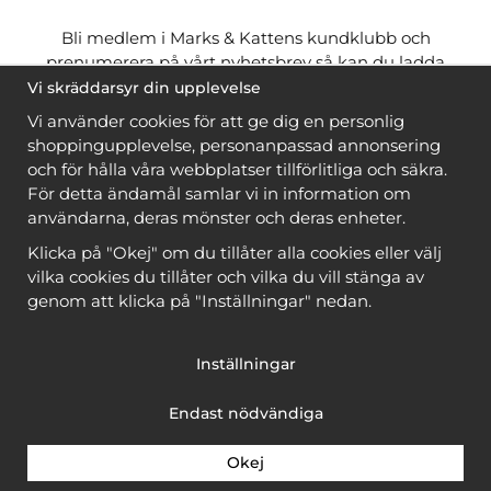
Bli medlem i Marks & Kattens kundklubb och
prenumerera på vårt nyhetsbrev så kan du ladda
ner många mönster
gratis
och få många
på köpet
Vi skräddarsyr din upplevelse
när du handlar garn till mönstret. Du ser vilka som
Vi använder cookies för att ge dig en personlig
är
gratis
när du är
inloggad
.
shoppingupplevelse, personanpassad annonsering
och för hålla våra webbplatser tillförlitliga och säkra.
Bli medlem
För detta ändamål samlar vi in information om
användarna, deras mönster och deras enheter.
Klicka på "Okej" om du tillåter alla cookies eller välj
vilka cookies du tillåter och vilka du vill stänga av
genom att klicka på "Inställningar" nedan.
Copyright © 2026, Marks & Kattens AB
Inställningar
Endast nödvändiga
Okej