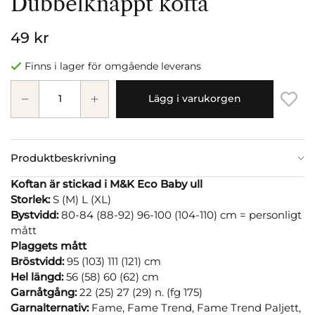
Dubbelknäppt kofta
49 kr
Finns i lager för omgående leverans
Lägg i varukorgen
Produktbeskrivning
Koftan är stickad i M&K Eco Baby ull
Storlek:
S (M) L (XL)
Bystvidd:
80-84 (88-92) 96-100 (104-110) cm = personligt
mått
Plaggets mått
Bröstvidd:
95 (103) 111 (121) cm
Hel längd:
56 (58) 60 (62) cm
Garnåtgång:
22 (25) 27 (29) n. (fg 175)
Garnalternativ:
Fame, Fame Trend, Fame Trend Paljett,