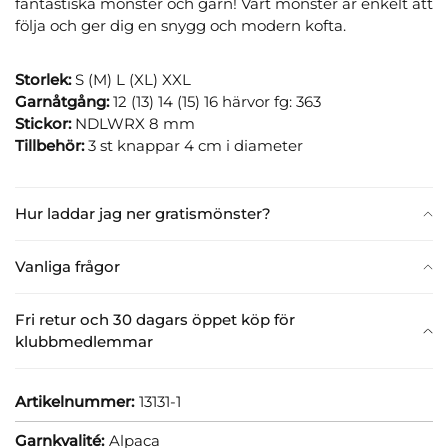
fantastiska mönster och garn! Vårt mönster är enkelt att
följa och ger dig en snygg och modern kofta.
Storlek:
S (M) L (XL) XXL
Garnåtgång:
12 (13) 14 (15) 16 härvor fg: 363
Stickor:
NDLWRX 8 mm
Tillbehör:
3 st knappar 4 cm i diameter
Hur laddar jag ner gratismönster?
Vanliga frågor
Fri retur och 30 dagars öppet köp för
klubbmedlemmar
Artikelnummer:
13131-1
Garnkvalité:
Alpaca