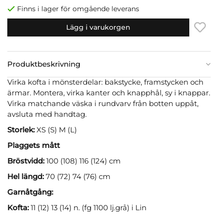
Finns i lager för omgående leverans
Lägg i varukorgen
Produktbeskrivning
Virka kofta i mönsterdelar: bakstycke, framstycken och
ärmar. Montera, virka kanter och knapphål, sy i knappar.
Virka matchande väska i rundvarv från botten uppåt,
avsluta med handtag.
Storlek:
XS (S) M (L)
Plaggets mått
Bröstvidd:
100 (108) 116 (124) cm
Hel längd:
70 (72) 74 (76) cm
Garnåtgång:
Kofta:
11 (12) 13 (14) n. (fg 1100 lj.grå) i Lin