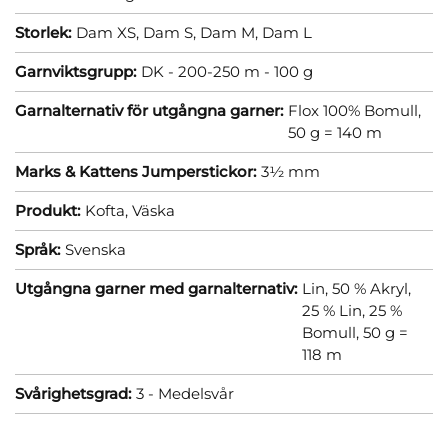
Storlek:
Dam XS,
Dam S,
Dam M,
Dam L
Garnviktsgrupp:
DK - 200-250 m - 100 g
Garnalternativ för utgångna garner:
Flox 100% Bomull,
50 g = 140 m
Marks & Kattens Jumperstickor:
3½ mm
Produkt:
Kofta,
Väska
Språk:
Svenska
Utgångna garner med garnalternativ:
Lin, 50 % Akryl,
25 % Lin, 25 %
Bomull, 50 g =
118 m
Svårighetsgrad:
3 - Medelsvår