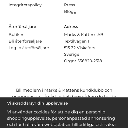
Integritetspolicy
Press
Blogg
Återförsäljare
Adress
Butiker
Marks & Kattens AB
Bli återförsäljare
Textilvägen 1
Log in återförsäljare
515 32 Viskafors
Sverige
Orgnr
556820-2518
Bli medlem i Marks & Kattens kundklubb och
prenumerera på vårt nyhetsbrev så kan du ladda
ner många mönster
gratis
och få många
på köpet
Vi skräddarsyr din upplevelse
när du handlar garn till mönstret. Du ser vilka som
Vi använder cookies för att ge dig en personlig
är
gratis
när du är
inloggad
.
shoppingupplevelse, personanpassad annonsering
och för hålla våra webbplatser tillförlitliga och säkra.
Bli medlem