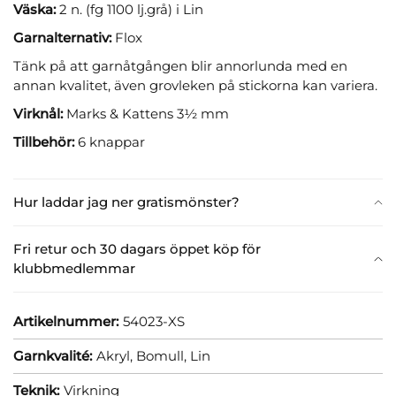
Väska:
2 n. (fg 1100 lj.grå) i Lin
Garnalternativ:
Flox
Tänk på att garnåtgången blir annorlunda med en
annan kvalitet, även grovleken på stickorna kan variera.
Virknål:
Marks & Kattens 3½ mm
Tillbehör:
6 knappar
Hur laddar jag ner gratismönster?
Fri retur och 30 dagars öppet köp för
klubbmedlemmar
Artikelnummer:
54023-XS
Garnkvalité:
Akryl,
Bomull,
Lin
Teknik:
Virkning