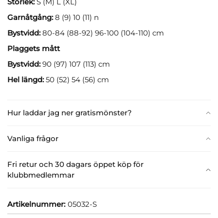
Storlek:
S (M) L (XL)
Garnåtgång:
8 (9) 10 (11) n
Bystvidd:
80-84 (88-92) 96-100 (104-110) cm
Plaggets mått
Bystvidd:
90 (97) 107 (113) cm
Hel längd:
50 (52) 54 (56) cm
Hur laddar jag ner gratismönster?
Vanliga frågor
Fri retur och 30 dagars öppet köp för
klubbmedlemmar
Artikelnummer:
05032-S