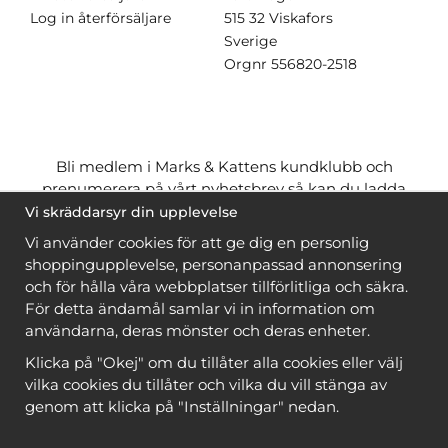
Log in återförsäljare
515 32 Viskafors
Sverige
Orgnr
556820-2518
Bli medlem i Marks & Kattens kundklubb och
prenumerera på vårt nyhetsbrev så kan du ladda
ner många mönster
gratis
och få många
på köpet
Vi skräddarsyr din upplevelse
när du handlar garn till mönstret. Du ser vilka som
Vi använder cookies för att ge dig en personlig
är
gratis
när du är
inloggad
.
shoppingupplevelse, personanpassad annonsering
och för hålla våra webbplatser tillförlitliga och säkra.
Bli medlem
För detta ändamål samlar vi in information om
användarna, deras mönster och deras enheter.
Klicka på "Okej" om du tillåter alla cookies eller välj
vilka cookies du tillåter och vilka du vill stänga av
genom att klicka på "Inställningar" nedan.