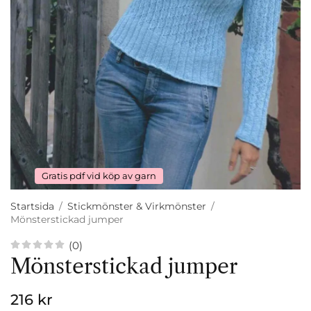
Gratis pdf vid köp av garn
Startsida
/
Stickmönster & Virkmönster
/
Mönsterstickad jumper
(0)
Mönsterstickad jumper
216 kr