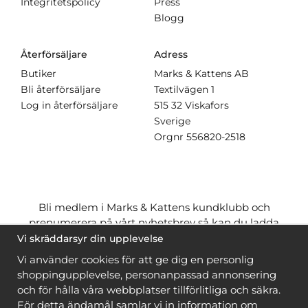
Integritetspolicy
Press
Blogg
Återförsäljare
Adress
Butiker
Marks & Kattens AB
Bli återförsäljare
Textilvägen 1
Log in återförsäljare
515 32 Viskafors
Sverige
Orgnr
556820-2518
Bli medlem i Marks & Kattens kundklubb och
prenumerera på vårt nyhetsbrev så kan du ladda
ner många mönster
gratis
och få många
på köpet
Vi skräddarsyr din upplevelse
när du handlar garn till mönstret. Du ser vilka som
Vi använder cookies för att ge dig en personlig
är
gratis
när du är
inloggad
.
shoppingupplevelse, personanpassad annonsering
och för hålla våra webbplatser tillförlitliga och säkra.
Bli medlem
För detta ändamål samlar vi in information om