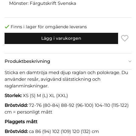
Mönster: Färgutskrift Svenska
Finns i lager för omgående leverans
Lägg i varukorgen
Produktbeskrivning
Sticka en damtröja med djup raglan och polokrage. Du
använder resår, avigvänd slätstickning och
raglanminskningar.
Storlek:
XS (S) M (L) XL (XXL)
Bröstvidd:
72-76 (80-84) 88-92 (96-100) 104-110 (115-122)
cm = personligt mått
Plaggets mått
Bröstvidd:
ca 86 (94) 102 (109) 120 (132) cm