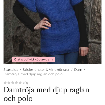
Gratis pdf vid köp av garn
Startsida
/
Stickmönster & Virkmönster
/
Dam
/
Damtröja med djup raglan och polo
(0)
Damtröja med djup raglan
och polo