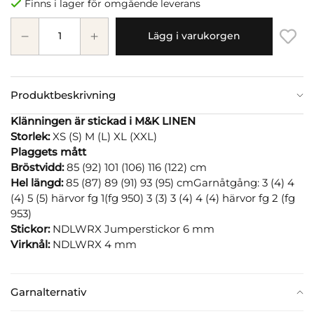
Finns i lager för omgående leverans
Lägg i varukorgen
Produktbeskrivning
Klänningen är stickad i M&K LINEN
Storlek:
XS (S) M (L) XL (XXL)
Plaggets mått
Bröstvidd:
85 (92) 101 (106) 116 (122) cm
Hel längd:
85 (87) 89 (91) 93 (95) cmGarnåtgång: 3 (4) 4
(4) 5 (5) härvor fg 1(fg 950) 3 (3) 3 (4) 4 (4) härvor fg 2 (fg
953)
Stickor:
NDLWRX Jumperstickor 6 mm
Virknål:
NDLWRX 4 mm
Garnalternativ