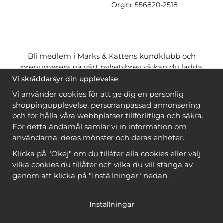
Orgnr
556820-2518
Bli medlem i Marks & Kattens kundklubb och
prenumerera på vårt nyhetsbrev så kan du ladda
ner många mönster
gratis
och få många
på köpet
Vi skräddarsyr din upplevelse
när du handlar garn till mönstret. Du ser vilka som
Vi använder cookies för att ge dig en personlig
är
gratis
när du är
inloggad
.
shoppingupplevelse, personanpassad annonsering
och för hålla våra webbplatser tillförlitliga och säkra.
Bli medlem
För detta ändamål samlar vi in information om
användarna, deras mönster och deras enheter.
Klicka på "Okej" om du tillåter alla cookies eller välj
vilka cookies du tillåter och vilka du vill stänga av
genom att klicka på "Inställningar" nedan.
Copyright © 2026, Marks & Kattens AB
Inställningar