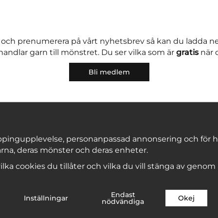
 och prenumerera på vårt nyhetsbrev så kan du ladda 
andlar garn till mönstret. Du ser vilka som är
gratis
när 
Bli medlem
pingupplevelse, personanpassad annonsering och för hålla
rna, deras mönster och deras enheter.
Copyright © 2026, Marks & Kattens AB
 vilka cookies du tillåter och vilka du vill stänga av genom
Endast
Inställningar
Okej
nödvändiga