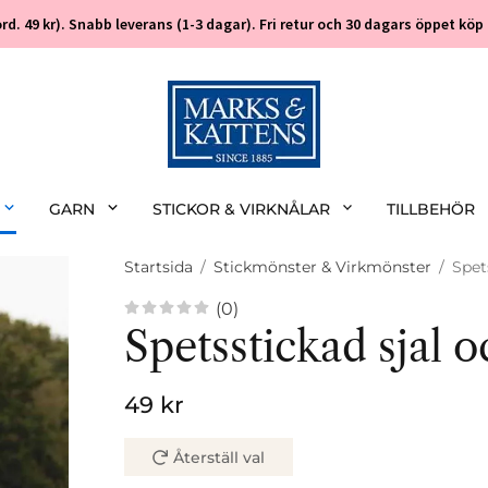
 (ord. 49 kr). Snabb leverans (1-3 dagar). Fri retur och 30 dagars öppet k
GARN
STICKOR & VIRKNÅLAR
TILLBEHÖR
Startsida
/
Stickmönster & Virkmönster
/
Spet
(0)
Spetsstickad sjal 
49 kr
Återställ val