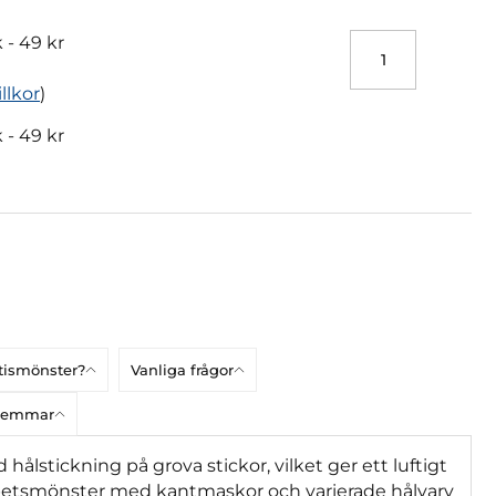
k -
49 kr
illkor
)
k -
49 kr
atismönster?
Vanliga frågor
dlemmar
ålstickning på grova stickor, vilket ger ett luftigt
i spetsmönster med kantmaskor och varierade hålvarv