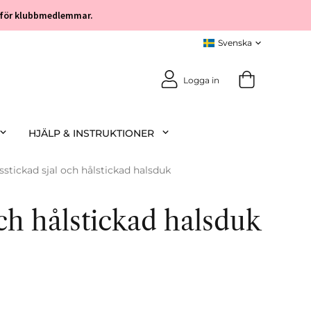
öp för klubbmedlemmar.
Logga in
HJÄLP & INSTRUKTIONER
sstickad sjal och hålstickad halsduk
och hålstickad halsduk