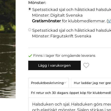
Mönster:
Spetsstickad sjal och hålstickad halsdu
Mönster: Digitalt Svenska
Gratismönster
för klubbmedlemmar. (
V
Spetsstickad sjal och hålstickad halsdu
Mönster: Färgutskrift Svenska
Finns i lager för omgående leverans
Lägg i varukorgen
Produktbeskrivning
Hur laddar jag ner gr
Fri retur och 30 dagars öppet köp för klubbme
Halsduken och sjal. Halsduken görs med h
och elastiskt mönster. Sjalen stickas 