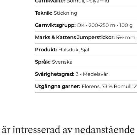
Garnkvalité:
Bomull,
Polyamid
Teknik:
Stickning
Garnviktsgrupp:
DK - 200-250 m - 100 g
Marks & Kattens Jumperstickor:
5½ mm
Produkt:
Halsduk,
Sjal
Språk:
Svenska
Svårighetsgrad:
3 - Medelsvår
Utgångna garner:
Florens, 73 % Bomull, 
är intresserad av nedanstående