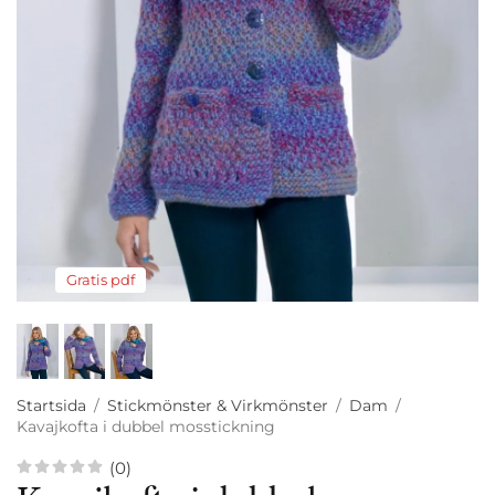
Gratis pdf
Startsida
/
Stickmönster & Virkmönster
/
Dam
/
Kavajkofta i dubbel mosstickning
(0)