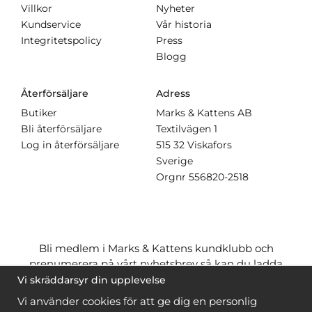
Villkor
Nyheter
Kundservice
Vår historia
Integritetspolicy
Press
Blogg
Återförsäljare
Adress
Butiker
Marks & Kattens AB
Bli återförsäljare
Textilvägen 1
Log in återförsäljare
515 32 Viskafors
Sverige
Orgnr
556820-2518
Bli medlem i Marks & Kattens kundklubb och
prenumerera på vårt nyhetsbrev så kan du ladda
ner många mönster
gratis
och få många
på köpet
Vi skräddarsyr din upplevelse
när du handlar garn till mönstret. Du ser vilka som
Vi använder cookies för att ge dig en personlig
är
gratis
när du är
inloggad
.