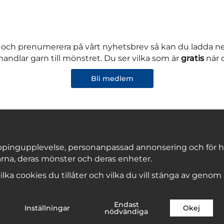
 och prenumerera på vårt nyhetsbrev så kan du ladda 
andlar garn till mönstret. Du ser vilka som är
gratis
när 
Bli medlem
pingupplevelse, personanpassad annonsering och för hålla
rna, deras mönster och deras enheter.
Copyright © 2026, Marks & Kattens AB
 vilka cookies du tillåter och vilka du vill stänga av genom
Endast
Inställningar
Okej
nödvändiga