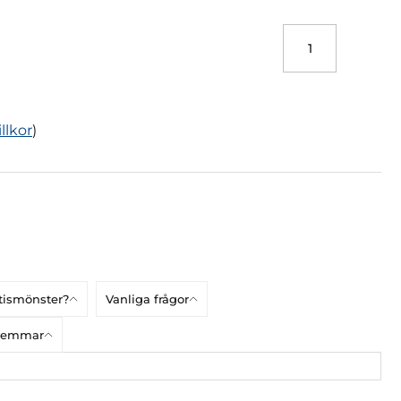
illkor
)
atismönster?
Vanliga frågor
dlemmar