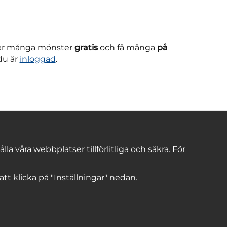
ner många mönster
gratis
och få många
på
du är
inloggad
.
 våra webbplatser tillförlitliga och säkra. För
 att klicka på "Inställningar" nedan.