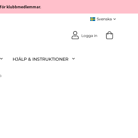
öp för klubbmedlemmar.
Logga in
HJÄLP & INSTRUKTIONER
a