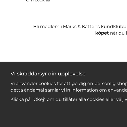
Bli medlem i Marks & Kattens kundklubb
köpet
när du h
Vi skräddarsyr din upplevelse
Vi använder cookies för att ge dig en personlig shop
detta ändamål samlar vi in information om använda
Klicka på "Okej" om du tillåter alla cookies eller välj