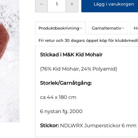
Lägg i varukorgen
Produktbeskrivning
Garnalternativ
Hu
Fri retur och 30 dagars öppet köp för klubbme
Stickad i M&K Kid Mohair
(76% Kid Mohair, 24% Polyamid)
Storlek/Garnåtgång:
ca 44 x 180 cm
6 nystan fg. 2000
Stickor:
NDLWRX Jumperstickor 6 mm