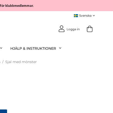
öp för klubbmedlemmar.
Logga in
HJÄLP & INSTRUKTIONER
m
/
Sjal med mönster