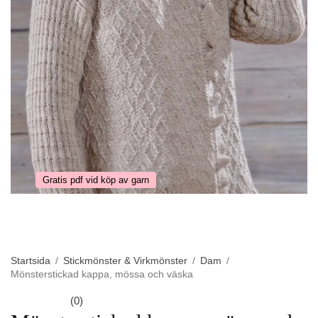
Gratis pdf vid köp av garn
Startsida
/
Stickmönster & Virkmönster
/
Dam
/
Mönsterstickad kappa, mössa och väska
(0)