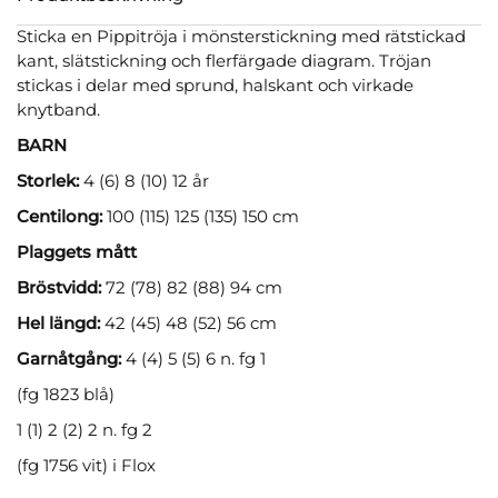
Sticka en Pippitröja i mönsterstickning med rätstickad
kant, slätstickning och flerfärgade diagram. Tröjan
stickas i delar med sprund, halskant och virkade
knytband.
BARN
Storlek:
4 (6) 8 (10) 12 år
Centilong:
100 (115) 125 (135) 150 cm
Plaggets mått
Bröstvidd:
72 (78) 82 (88) 94 cm
Hel längd:
42 (45) 48 (52) 56 cm
Garnåtgång:
4 (4) 5 (5) 6 n. fg 1
(fg 1823 blå)
1 (1) 2 (2) 2 n. fg 2
(fg 1756 vit) i Flox