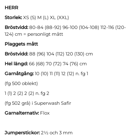
HERR
Storlek:
XS (S) M (L) XL (XXL)
Bröstvidd:
80-84 (88-92) 96-100 (104-108) 112-116 (120-
124) cm = personligt mått
Plaggets mått
Bröstvidd:
88 (96) 104 (112) 120 (130) cm
Hel längd:
66 (68) 70 (72) 74 (76) cm
Garnåtgång:
10 (10) 11 (11) 12 (12) n. fg 1
(fg 500 oblekt)
1 (1) 2 (2) 2 (2) n. fg 2
(fg 502 grå) i Superwash Safir
Garnalternativ:
Flox
Jumperstickor:
2½ och 3 mm