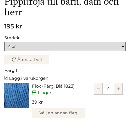
Pippitröja till barn, dam och
herr
195 kr
Storlek
Återställ val
Färg 1:
Lägg i varukorgen
Flox (Färg: Blå 1823)
I lager
39 kr
Välj en annan färg