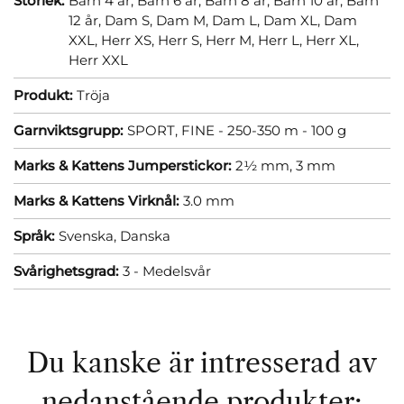
Storlek:
Barn 4 år,
Barn 6 år,
Barn 8 år,
Barn 10 år,
Barn
12 år,
Dam S,
Dam M,
Dam L,
Dam XL,
Dam
XXL,
Herr XS,
Herr S,
Herr M,
Herr L,
Herr XL,
Herr XXL
Produkt:
Tröja
Garnviktsgrupp:
SPORT, FINE - 250-350 m - 100 g
Marks & Kattens Jumperstickor:
2½ mm,
3 mm
Marks & Kattens Virknål:
3.0 mm
Språk:
Svenska,
Danska
Svårighetsgrad:
3 - Medelsvår
Du kanske är intresserad av
nedanstående produkter: