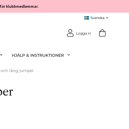
öp för klubbmedlemmar.
Logga in
HJÄLP & INSTRUKTIONER
 och lång jumper
per