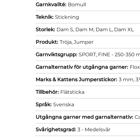
Garnkvalité:
Bomull
Teknik:
Stickning
Storlek:
Dam S,
Dam M,
Dam L,
Dam XL
Produkt:
Tröja,
Jumper
Garnviktsgrupp:
SPORT, FINE - 250-350 m
Garnalternativ för utgångna garner:
Flo
Marks & Kattens Jumperstickor:
3 mm,
3
Tillbehör:
Flätsticka
Språk:
Svenska
Utgångna garner med garnalternativ:
Ca
Svårighetsgrad:
3 - Medelsvår