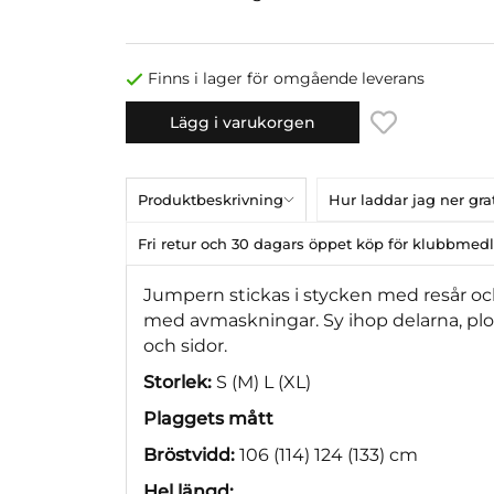
Finns i lager för omgående leverans
Lägg i varukorgen
Produktbeskrivning
Hur laddar jag ner gr
Fri retur och 30 dagars öppet köp för klubbme
Jumpern stickas i stycken med resår oc
med avmaskningar. Sy ihop delarna, plo
och sidor.
Storlek:
S (M) L (XL)
Plaggets mått
Bröstvidd:
106 (114) 124 (133) cm
Hel längd: