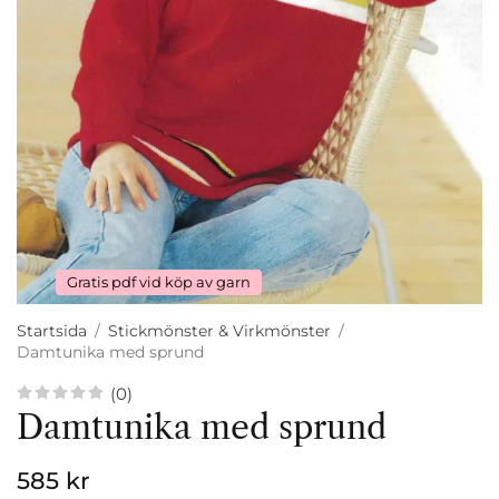
Gratis pdf vid köp av garn
Startsida
/
Stickmönster & Virkmönster
/
Damtunika med sprund
(0)
Damtunika med sprund
585 kr