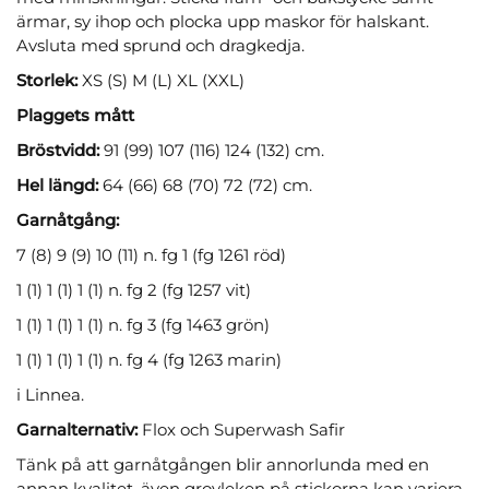
ärmar, sy ihop och plocka upp maskor för halskant.
Avsluta med sprund och dragkedja.
Storlek:
XS (S) M (L) XL (XXL)
Plaggets mått
Bröstvidd:
91 (99) 107 (116) 124 (132) cm.
Hel längd:
64 (66) 68 (70) 72 (72) cm.
Garnåtgång:
7 (8) 9 (9) 10 (11) n. fg 1 (fg 1261 röd)
1 (1) 1 (1) 1 (1) n. fg 2 (fg 1257 vit)
1 (1) 1 (1) 1 (1) n. fg 3 (fg 1463 grön)
1 (1) 1 (1) 1 (1) n. fg 4 (fg 1263 marin)
i Linnea.
Garnalternativ:
Flox och Superwash Safir
Tänk på att garnåtgången blir annorlunda med en
annan kvalitet, även grovleken på stickorna kan variera.