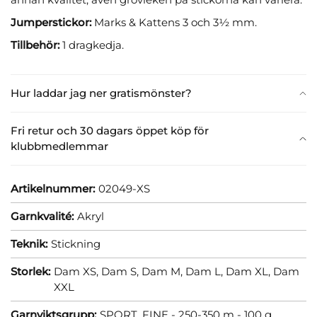
Jumperstickor:
Marks & Kattens 3 och 3½ mm.
Tillbehör:
1 dragkedja.
Hur laddar jag ner gratismönster?
Fri retur och 30 dagars öppet köp för
klubbmedlemmar
Artikelnummer:
02049-XS
Garnkvalité:
Akryl
Teknik:
Stickning
Storlek:
Dam XS,
Dam S,
Dam M,
Dam L,
Dam XL,
Dam
XXL
Garnviktsgrupp:
SPORT, FINE - 250-350 m - 100 g