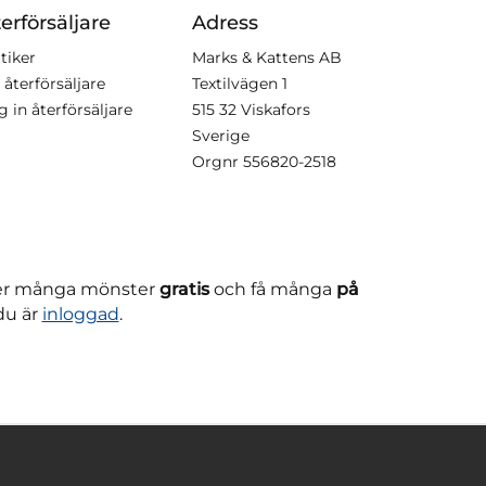
erförsäljare
Adress
tiker
Marks & Kattens AB
 återförsäljare
Textilvägen 1
g in återförsäljare
515 32 Viskafors
Sverige
Orgnr
556820-2518
ner många mönster
gratis
och få många
på
du är
inloggad
.