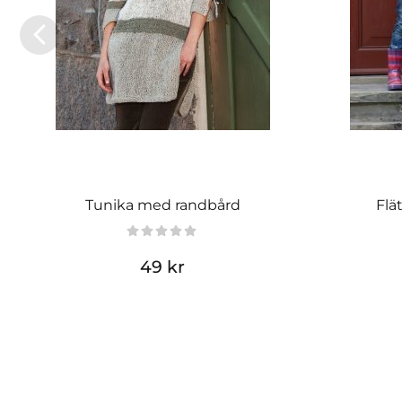
Tunika med randbård
Flä
49 kr