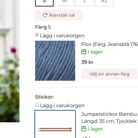
S
M
L
XL
Återställ val
Färg 1:
Lägg i varukorgen
Flox (Färg: Jeansblå 17
I lager
39 kr
Välj en annan färg
Stickor:
Lägg i varukorgen
Jumperstickor Bambu
Längd: 35 cm, Tjocklek
I lager