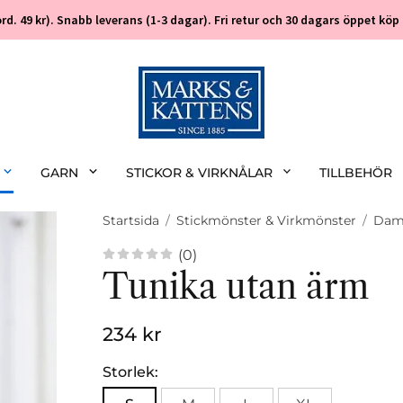
 (ord. 49 kr). Snabb leverans (1-3 dagar). Fri retur och 30 dagars öppet k
GARN
STICKOR & VIRKNÅLAR
TILLBEHÖR
Startsida
/
Stickmönster & Virkmönster
/
Da
(0)
Tunika utan ärm
234 kr
Storlek: