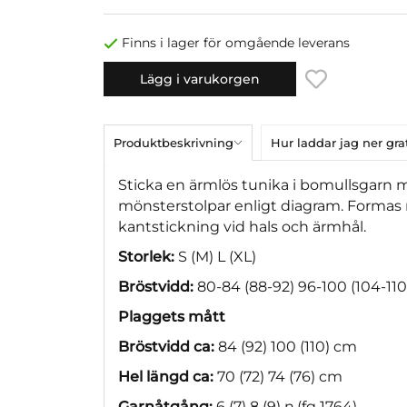
Finns i lager för omgående leverans
Lägg i varukorgen
Produktbeskrivning
Hur laddar jag ner gr
Sticka en ärmlös tunika i bomullsgarn 
mönsterstolpar enligt diagram. Formas 
kantstickning vid hals och ärmhål.
Storlek:
S (M) L (XL)
Bröstvidd:
80-84 (88-92) 96-100 (104-110
Plaggets mått
Bröstvidd ca:
84 (92) 100 (110) cm
Hel längd ca:
70 (72) 74 (76) cm
Garnåtgång:
6 (7) 8 (9) n.(fg 1764)