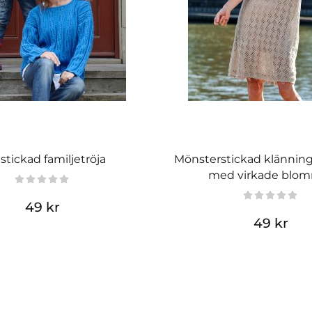
tstickad familjetröja
Mönsterstickad klänning
med virkade blo
49 kr
49 kr