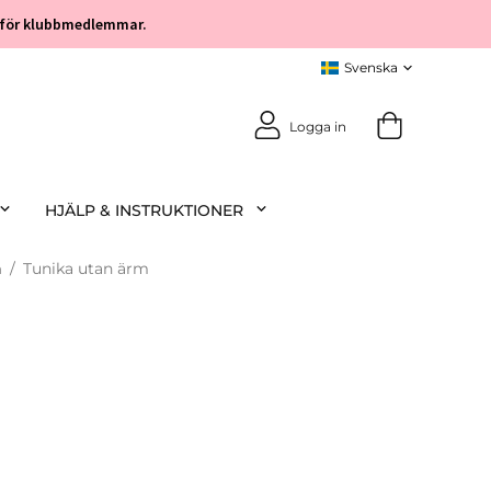
öp för klubbmedlemmar.
Logga in
HJÄLP & INSTRUKTIONER
m
/
Tunika utan ärm