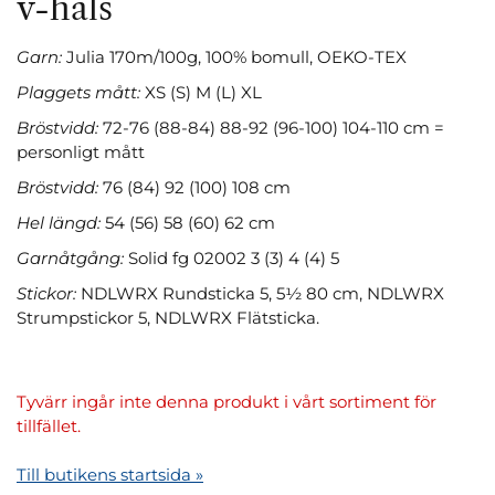
v-hals
Garn:
Julia 170m/100g, 100% bomull, OEKO-TEX
Plaggets mått:
XS (S) M (L) XL
Bröstvidd:
72-76 (88-84) 88-92 (96-100) 104-110 cm =
personligt mått
Bröstvidd:
76 (84) 92 (100) 108 cm
Hel längd:
54 (56) 58 (60) 62 cm
Garnåtgång:
Solid fg 02002 3 (3) 4 (4) 5
Stickor:
NDLWRX Rundsticka 5, 5½ 80 cm, NDLWRX
Strumpstickor 5, NDLWRX Flätsticka.
Tyvärr ingår inte denna produkt i vårt sortiment för
tillfället.
Till butikens startsida »