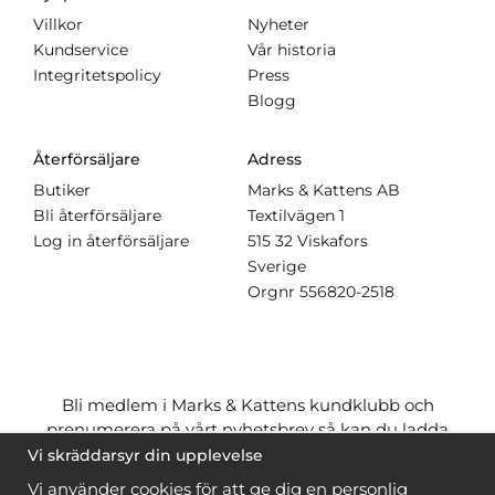
Villkor
Nyheter
Kundservice
Vår historia
Integritetspolicy
Press
Blogg
Återförsäljare
Adress
Butiker
Marks & Kattens AB
Bli återförsäljare
Textilvägen 1
Log in återförsäljare
515 32 Viskafors
Sverige
Orgnr
556820-2518
Bli medlem i Marks & Kattens kundklubb och
prenumerera på vårt nyhetsbrev så kan du ladda
ner många mönster
gratis
och få många
på köpet
Vi skräddarsyr din upplevelse
när du handlar garn till mönstret. Du ser vilka som
Vi använder cookies för att ge dig en personlig