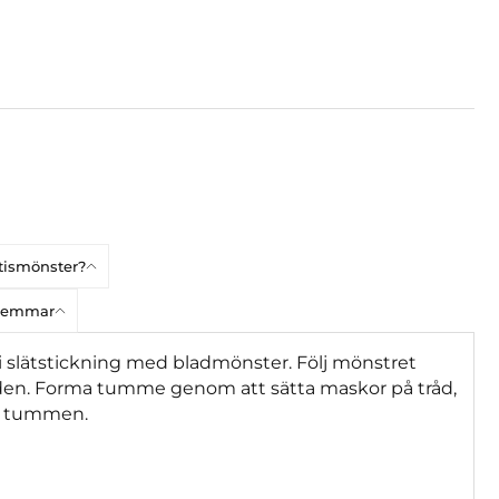
atismönster?
dlemmar
i slätstickning med bladmönster. Följ mönstret
aden. Forma tumme genom att sätta maskor på tråd,
ör tummen.