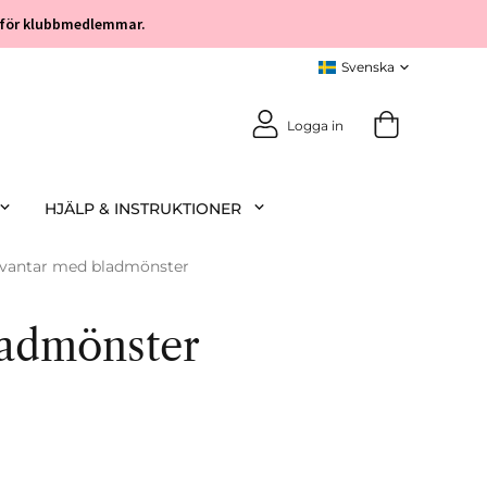
öp för klubbmedlemmar.
Logga in
HJÄLP & INSTRUKTIONER
vantar med bladmönster
admönster