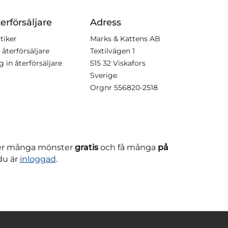
erförsäljare
Adress
tiker
Marks & Kattens AB
 återförsäljare
Textilvägen 1
g in återförsäljare
515 32 Viskafors
Sverige
Orgnr
556820-2518
ner många mönster
gratis
och få många
på
du är
inloggad
.