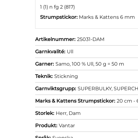
1 (1) n fg 2 (817)
Strumpstickor:
Marks & Kattens 6 mm
Artikelnummer:
25031-DAM
Garnkvalité:
Ull
Garner:
Samo, 100 % Ull, 50 g = 50 m
Teknik:
Stickning
Garnviktsgrupp:
SUPERBULKY, SUPERCHUN
Marks & Kattens Strumpstickor:
20 cm -
Storlek:
Herr,
Dam
Produkt:
Vantar
Språk:
Svenska