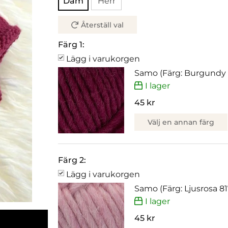
Dam
Herr
Återställ val
Färg 1:
Lägg i varukorgen
Samo (Färg: Burgundy 
I lager
45 kr
Välj en annan färg
Färg 2:
Lägg i varukorgen
Samo (Färg: Ljusrosa 81
I lager
45 kr