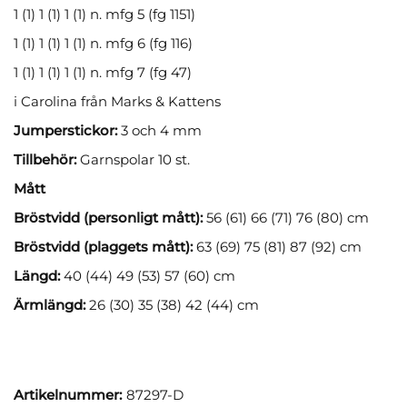
1 (1) 1 (1) 1 (1) n. mfg 5 (fg 1151)
1 (1) 1 (1) 1 (1) n. mfg 6 (fg 116)
1 (1) 1 (1) 1 (1) n. mfg 7 (fg 47)
i Carolina från Marks & Kattens
Jumperstickor:
3 och 4 mm
Tillbehör:
Garnspolar 10 st.
Mått
Bröstvidd (personligt mått):
56 (61) 66 (71) 76 (80) cm
Bröstvidd (plaggets mått):
63 (69) 75 (81) 87 (92) cm
Längd:
40 (44) 49 (53) 57 (60) cm
Ärmlängd:
26 (30) 35 (38) 42 (44) cm
Artikelnummer:
87297-D