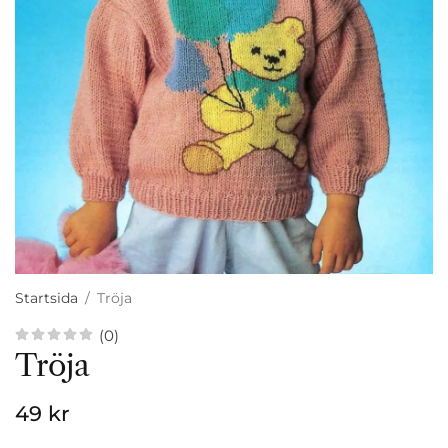
Startsida
/
Tröja
(0)
Tröja
49 kr