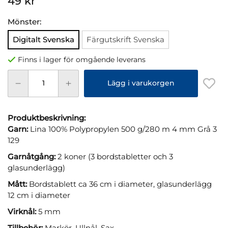
49 kr
Mönster:
Digitalt Svenska
Färgutskrift Svenska
Finns i lager för omgående leverans
Lägg i varukorgen
Produktbeskrivning:
Garn:
Lina 100% Polypropylen 500 g/280 m 4 mm Grå 3
129
Garnåtgång:
2 koner (3 bordstabletter och 3
glasunderlägg)
Mått:
Bordstablett ca 36 cm i diameter, glasunderlägg
12 cm i diameter
Virknål:
5 mm
Tillbehör:
Markör, Ullnål, Sax