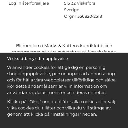
Log in återförsäljare
515 32 Viskafors
Sverige
Orgnr
556820-2518
Bli medlem i Marks & Kattens kundklubb och
prenumerera på vårt nyhetsbrev så kan du ladda
ner många mönster
gratis
och få många
på köpet
Vi skräddarsyr din upplevelse
när du handlar garn till mönstret. Du ser vilka som
Vi använder cookies för att ge dig en personlig
är
gratis
när du är
inloggad
.
shoppingupplevelse, personanpassad annonsering
och för hålla våra webbplatser tillförlitliga och säkra.
Bli medlem
För detta ändamål samlar vi in information om
användarna, deras mönster och deras enheter.
Klicka på "Okej" om du tillåter alla cookies eller välj
vilka cookies du tillåter och vilka du vill stänga av
genom att klicka på "Inställningar" nedan.