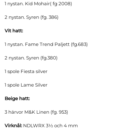
1 nystan. Kid Mohair( fg 2008)
2 nystan. Syren (fg. 386)
Vit hatt:
1 nystan. Fame Trend Paljett (fg.683)
2 nystan. Syren (fg.380)
1 spole Fiesta silver
1 spole Lame Silver
Beige hatt:
3 härvor M&K Linen (fg. 953)
Virknål:
NDLWRX 3½ och 4 mm