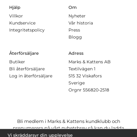
Hjälp
Om
Villkor
Nyheter
Kundservice
Vår historia
Integritetspolicy
Press
Blogg
Återförsäljare
Adress
Butiker
Marks & Kattens AB
Bli återförsäljare
Textilvägen 1
Log in återförsäljare
515 32 Viskafors
Sverige
Orgnr
556820-2518
Bli medlem i Marks & Kattens kundklubb och
prenumerera på vårt nyhetsbrev så kan du ladda
ner många mönster
gratis
och få många
på köpet
Vi skräddarsyr din upplevelse