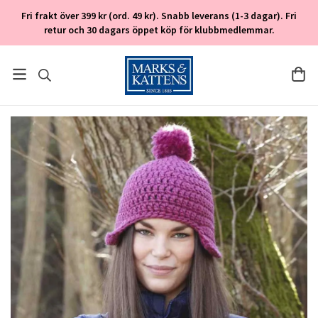
Fri frakt över 399 kr (ord. 49 kr). Snabb leverans (1-3 dagar). Fri
retur och 30 dagars öppet köp för klubbmedlemmar.