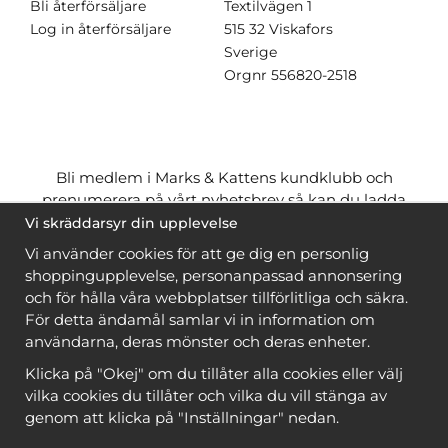
Bli återförsäljare
Textilvägen 1
Log in återförsäljare
515 32 Viskafors
Sverige
Orgnr
556820-2518
Bli medlem i Marks & Kattens kundklubb och
prenumerera på vårt nyhetsbrev så kan du ladda
ner många mönster
gratis
och få många
på köpet
Vi skräddarsyr din upplevelse
när du handlar garn till mönstret. Du ser vilka som
Vi använder cookies för att ge dig en personlig
är
gratis
när du är
inloggad
.
shoppingupplevelse, personanpassad annonsering
och för hålla våra webbplatser tillförlitliga och säkra.
Bli medlem
För detta ändamål samlar vi in information om
användarna, deras mönster och deras enheter.
Klicka på "Okej" om du tillåter alla cookies eller välj
vilka cookies du tillåter och vilka du vill stänga av
genom att klicka på "Inställningar" nedan.