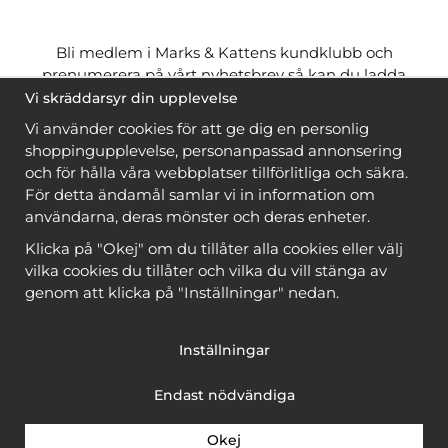
Bli medlem i Marks & Kattens kundklubb och
prenumerera på vårt nyhetsbrev så kan du ladda
ner många mönster
gratis
och få många
på köpet
Vi skräddarsyr din upplevelse
när du handlar garn till mönstret. Du ser vilka som
Vi använder cookies för att ge dig en personlig
är
gratis
när du är
inloggad
.
shoppingupplevelse, personanpassad annonsering
och för hålla våra webbplatser tillförlitliga och säkra.
Bli medlem
För detta ändamål samlar vi in information om
användarna, deras mönster och deras enheter.
Klicka på "Okej" om du tillåter alla cookies eller välj
vilka cookies du tillåter och vilka du vill stänga av
genom att klicka på "Inställningar" nedan.
Copyright © 2026, Marks & Kattens AB
Inställningar
Endast nödvändiga
Okej