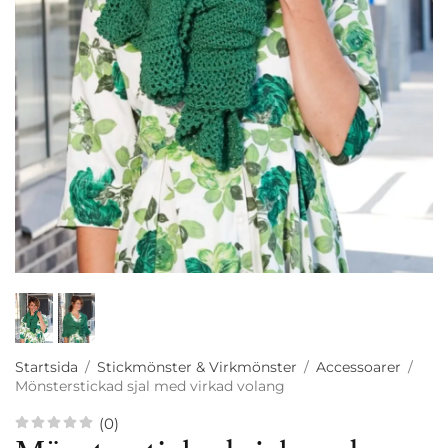
Startsida
/
Stickmönster & Virkmönster
/
Accessoarer
/
Mönsterstickad sjal med virkad volang
(0)