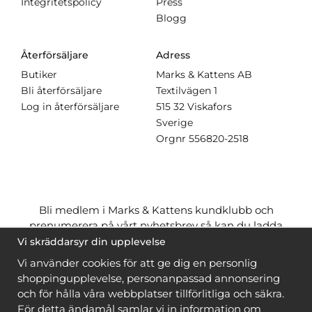
Integritetspolicy
Press
Blogg
Återförsäljare
Adress
Butiker
Marks & Kattens AB
Bli återförsäljare
Textilvägen 1
Log in återförsäljare
515 32 Viskafors
Sverige
Orgnr
556820-2518
Bli medlem i Marks & Kattens kundklubb och
prenumerera på vårt nyhetsbrev så kan du ladda
ner många mönster
gratis
och få många
på köpet
Vi skräddarsyr din upplevelse
när du handlar garn till mönstret. Du ser vilka som
Vi använder cookies för att ge dig en personlig
är
gratis
när du är
inloggad
.
shoppingupplevelse, personanpassad annonsering
och för hålla våra webbplatser tillförlitliga och säkra.
Bli medlem
För detta ändamål samlar vi in information om