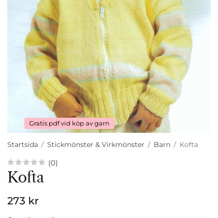
Gratis pdf vid köp av garn
Startsida
/
Stickmönster & Virkmönster
/
Barn
/
Kofta
(0)
Kofta
273 kr