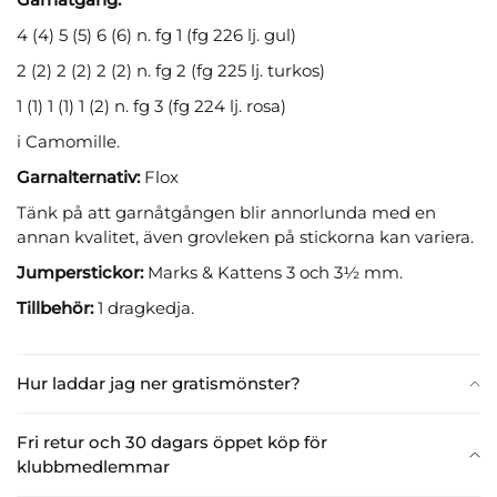
4 (4) 5 (5) 6 (6) n. fg 1 (fg 226 lj. gul)
2 (2) 2 (2) 2 (2) n. fg 2 (fg 225 lj. turkos)
1 (1) 1 (1) 1 (2) n. fg 3 (fg 224 lj. rosa)
i Camomille.
Garnalternativ:
Flox
Tänk på att garnåtgången blir annorlunda med en
annan kvalitet, även grovleken på stickorna kan variera.
Jumperstickor:
Marks & Kattens 3 och 3½ mm.
Tillbehör:
1 dragkedja.
Hur laddar jag ner gratismönster?
Fri retur och 30 dagars öppet köp för
klubbmedlemmar