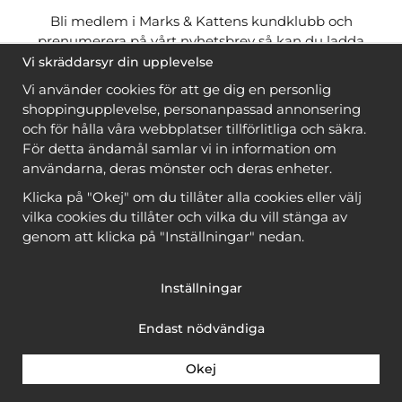
Bli medlem i Marks & Kattens kundklubb och
prenumerera på vårt nyhetsbrev så kan du ladda
ner många mönster
gratis
och få många
på köpet
Vi skräddarsyr din upplevelse
när du handlar garn till mönstret. Du ser vilka som
Vi använder cookies för att ge dig en personlig
är
gratis
när du är
inloggad
.
shoppingupplevelse, personanpassad annonsering
och för hålla våra webbplatser tillförlitliga och säkra.
Bli medlem
För detta ändamål samlar vi in information om
användarna, deras mönster och deras enheter.
Klicka på "Okej" om du tillåter alla cookies eller välj
vilka cookies du tillåter och vilka du vill stänga av
genom att klicka på "Inställningar" nedan.
Copyright © 2026, Marks & Kattens AB
Inställningar
Endast nödvändiga
Okej