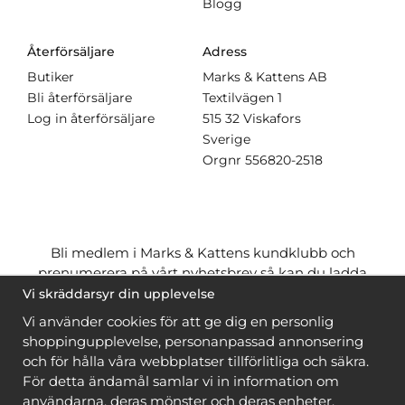
Blogg
Återförsäljare
Adress
Butiker
Marks & Kattens AB
Bli återförsäljare
Textilvägen 1
Log in återförsäljare
515 32 Viskafors
Sverige
Orgnr
556820-2518
Bli medlem i Marks & Kattens kundklubb och
prenumerera på vårt nyhetsbrev så kan du ladda
ner många mönster
gratis
och få många
på köpet
Vi skräddarsyr din upplevelse
när du handlar garn till mönstret. Du ser vilka som
Vi använder cookies för att ge dig en personlig
är
gratis
när du är
inloggad
.
shoppingupplevelse, personanpassad annonsering
och för hålla våra webbplatser tillförlitliga och säkra.
Bli medlem
För detta ändamål samlar vi in information om
användarna, deras mönster och deras enheter.