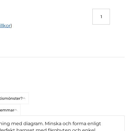
illkor
)
atismönster?
dlemmar
ickning med diagram. Minska och forma enligt
 Perfekt barnset med färgbyten och enkel