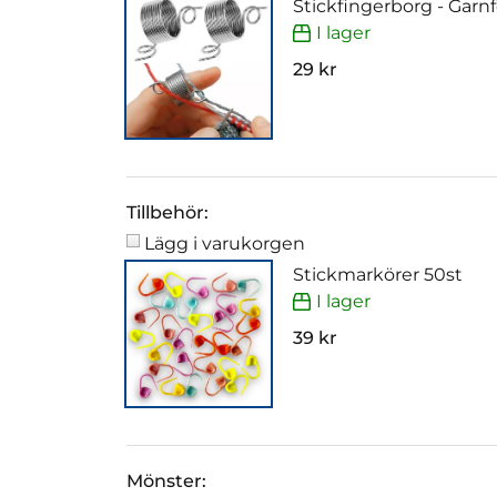
Stickfingerborg - Garn
I lager
29 kr
Tillbehör:
Lägg i varukorgen
Stickmarkörer 50st
I lager
39 kr
Mönster: