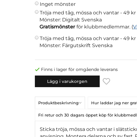
Inget mönster
Tröja med tåg, mössa och vantar -
49 kr
Mönster: Digitalt Svenska
Gratismönster
för klubbmedlemmar. (
V
Tröja med tåg, mössa och vantar -
49 kr
Mönster: Färgutskrift Svenska
Finns i lager för omgående leverans
Lägg i varukorgen
Produktbeskrivning
Hur laddar jag ner gr
Fri retur och 30 dagars öppet köp för klubbme
Sticka tröja, mössa och vantar i slätst
anvisning. Montera delarna och sy fast.