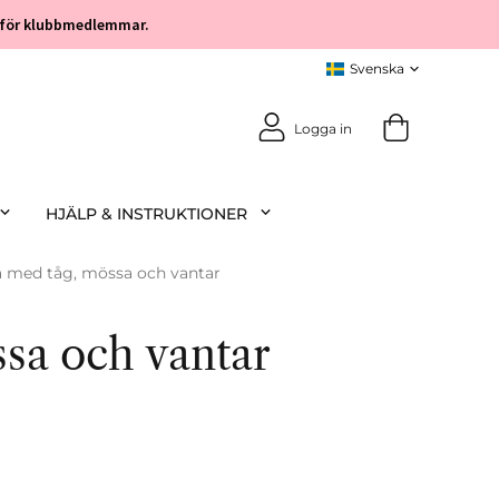
öp för klubbmedlemmar.
Logga in
HJÄLP & INSTRUKTIONER
a med tåg, mössa och vantar
ssa och vantar