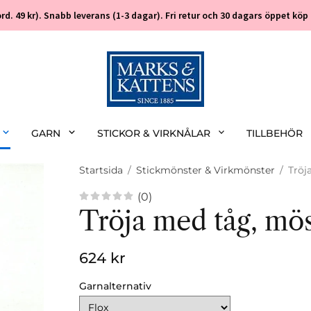
 (ord. 49 kr). Snabb leverans (1-3 dagar). Fri retur och 30 dagars öppet k
GARN
STICKOR & VIRKNÅLAR
TILLBEHÖR
Startsida
/
Stickmönster & Virkmönster
/
Tröj
(0)
Tröja med tåg, mö
624 kr
Garnalternativ