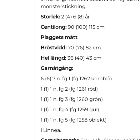
mönsterstickning.
Storlek:
2 (4) 6 (8) år
Centilong:
90 (100) 115 cm
Plaggets mått
Bröstvidd:
70 (76) 82 cm
Hel längd:
36 (40) 43 cm
Garnåtgång:
6 (6) 7 n. fg 1 (fg 1262 kornblå)
1 (1) 1 n. fg 2 (fg 1261 röd)
1 (1) 1 n. fg 3 (fg 1260 grön)
1 (1) 1 n. fg 4 (fg 1259 gul)
1 (1) 1 n. fg 5 (fg 1258 oblekt)
i Linnea.