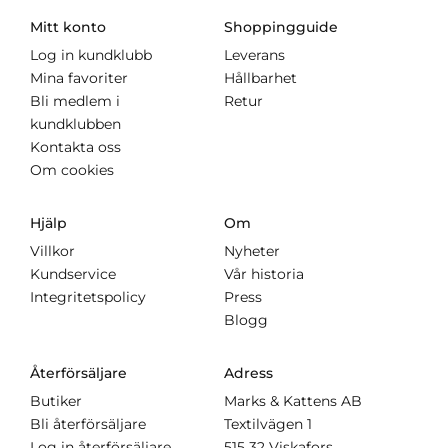
Mitt konto
Shoppingguide
Log in kundklubb
Leverans
Mina favoriter
Hållbarhet
Bli medlem i
Retur
kundklubben
Kontakta oss
Om cookies
Hjälp
Om
Villkor
Nyheter
Kundservice
Vår historia
Integritetspolicy
Press
Blogg
Återförsäljare
Adress
Butiker
Marks & Kattens AB
Bli återförsäljare
Textilvägen 1
Log in återförsäljare
515 32 Viskafors