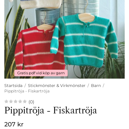
Gratis pdf vid köp av garn
Startsida
/
Stickmönster & Virkmönster
/
Barn
/
Pippitröja - Fiskartröja
(0)
Pippitröja - Fiskartröja
207 kr