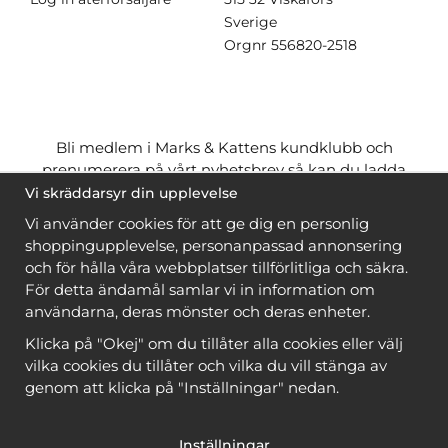
Sverige
Orgnr
556820-2518
Bli medlem i Marks & Kattens kundklubb och
prenumerera på vårt nyhetsbrev så kan du ladda
ner många mönster
gratis
och få många
på köpet
Vi skräddarsyr din upplevelse
när du handlar garn till mönstret. Du ser vilka som
Vi använder cookies för att ge dig en personlig
är
gratis
när du är
inloggad
.
shoppingupplevelse, personanpassad annonsering
och för hålla våra webbplatser tillförlitliga och säkra.
Bli medlem
För detta ändamål samlar vi in information om
användarna, deras mönster och deras enheter.
Klicka på "Okej" om du tillåter alla cookies eller välj
vilka cookies du tillåter och vilka du vill stänga av
genom att klicka på "Inställningar" nedan.
Copyright © 2026, Marks & Kattens AB
Inställningar