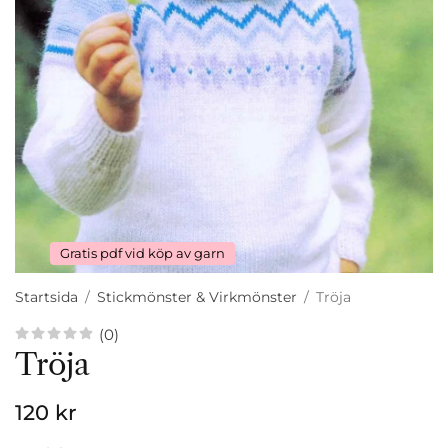
Gratis pdf vid köp av garn
Startsida
/
Stickmönster & Virkmönster
/
Tröja
(0)
Tröja
120 kr