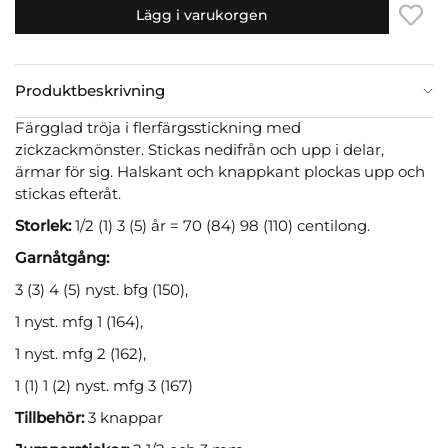
Lägg i varukorgen
Produktbeskrivning
Färgglad tröja i flerfärgsstickning med
zickzackmönster. Stickas nedifrån och upp i delar,
ärmar för sig. Halskant och knappkant plockas upp och
stickas efteråt.
Storlek:
1/2 (1) 3 (5) år = 70 (84) 98 (110) centilong.
Garnåtgång:
3 (3) 4 (5) nyst. bfg (150),
1 nyst. mfg 1 (164),
1 nyst. mfg 2 (162),
1 (1) 1 (2) nyst. mfg 3 (167)
Tillbehör:
3 knappar