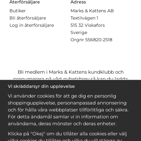
Återförsäljare
Adress
Butiker
Marks & Kattens AB
Bli återförsäljare
Textilvägen 1
Log in återförsäljare
515 32 Viskafors
Sverige
Orgnr
556820-2518
Bli medlem i Marks & Kattens kundklubb och
prenumerera på vårt nyhetsbrev så kan du ladda
ner många mönster
gratis
och få många
på köpet
Vi skräddarsyr din upplevelse
när du handlar garn till mönstret. Du ser vilka som
Vi använder cookies för att ge dig en personlig
är
gratis
när du är
inloggad
.
shoppingupplevelse, personanpassad annonsering
och för hålla våra webbplatser tillförlitliga och säkra.
Bli medlem
För detta ändamål samlar vi in information om
användarna, deras mönster och deras enheter.
Klicka på "Okej" om du tillåter alla cookies eller välj
vilka cookies du tillåter och vilka du vill stänga av