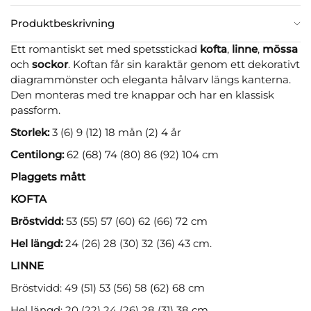
Produktbeskrivning
Ett romantiskt set med spetsstickad
kofta
,
linne
,
mössa
och
sockor
. Koftan får sin karaktär genom ett dekorativt
diagrammönster och eleganta hålvarv längs kanterna.
Den monteras med tre knappar och har en klassisk
passform.
Storlek:
3 (6) 9 (12) 18 mån (2) 4 år
Centilong:
62 (68) 74 (80) 86 (92) 104 cm
Plaggets mått
KOFTA
Bröstvidd:
53 (55) 57 (60) 62 (66) 72 cm
Hel längd:
24 (26) 28 (30) 32 (36) 43 cm.
LINNE
Bröstvidd: 49 (51) 53 (56) 58 (62) 68 cm
Hel längd: 20 (22) 24 (26) 28 (31) 38 cm.