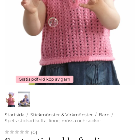
Gratis pdf vid köp av garn
Startsida
/
Stickmönster & Virkmönster
/
Barn
/
Spets-stickad kofta, linne, mössa och sockor
(0)