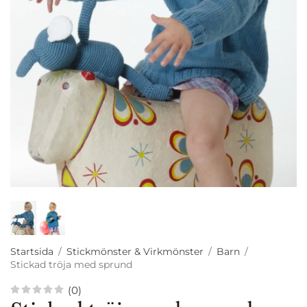
Startsida
/
Stickmönster & Virkmönster
/
Barn
/
Stickad tröja med sprund
(0)