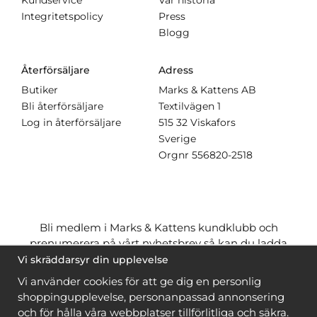
Integritetspolicy
Press
Blogg
Återförsäljare
Adress
Butiker
Marks & Kattens AB
Bli återförsäljare
Textilvägen 1
Log in återförsäljare
515 32 Viskafors
Sverige
Orgnr
556820-2518
Bli medlem i Marks & Kattens kundklubb och
prenumerera på vårt nyhetsbrev så kan du ladda
ner många mönster
gratis
och få många
på köpet
Vi skräddarsyr din upplevelse
när du handlar garn till mönstret. Du ser vilka som
Vi använder cookies för att ge dig en personlig
är
gratis
när du är
inloggad
.
shoppingupplevelse, personanpassad annonsering
och för hålla våra webbplatser tillförlitliga och säkra.