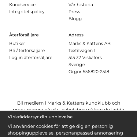
Kundservice
Vår historia
Integritetspolicy
Press
Blogg
Återförsäljare
Adress
Butiker
Marks & Kattens AB
Bli återförsäljare
Textilvägen 1
Log in återförsäljare
515 32 Viskafors
Sverige
Orgnr
556820-2518
Bli medlem i Marks & Kattens kundklubb och
prenumerera på vårt nyhetsbrev så kan du ladda
ner många mönster
gratis
och få många
på köpet
Vi skräddarsyr din upplevelse
när du handlar garn till mönstret. Du ser vilka som
Vi använder cookies för att ge dig en personlig
är
gratis
när du är
inloggad
.
shoppingupplevelse, personanpassad annonsering