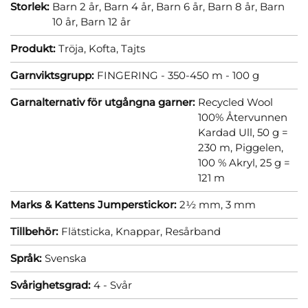
Storlek:
Barn 2 år,
Barn 4 år,
Barn 6 år,
Barn 8 år,
Barn
10 år,
Barn 12 år
Produkt:
Tröja,
Kofta,
Tajts
Garnviktsgrupp:
FINGERING - 350-450 m - 100 g
Garnalternativ för utgångna garner:
Recycled Wool
100% Återvunnen
Kardad Ull, 50 g =
230 m,
Piggelen,
100 % Akryl, 25 g =
121 m
Marks & Kattens Jumperstickor:
2½ mm,
3 mm
Tillbehör:
Flätsticka,
Knappar,
Resårband
Språk:
Svenska
Svårighetsgrad:
4 - Svår