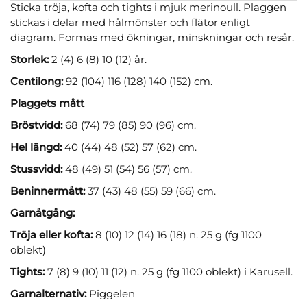
Sticka tröja, kofta och tights i mjuk merinoull. Plaggen
stickas i delar med hålmönster och flätor enligt
diagram. Formas med ökningar, minskningar och resår.
Storlek:
2 (4) 6 (8) 10 (12) år.
Centilong:
92 (104) 116 (128) 140 (152) cm.
Plaggets mått
Bröstvidd:
68 (74) 79 (85) 90 (96) cm.
Hel längd:
40 (44) 48 (52) 57 (62) cm.
Stussvidd:
48 (49) 51 (54) 56 (57) cm.
Beninnermått:
37 (43) 48 (55) 59 (66) cm.
Garnåtgång:
Tröja eller kofta:
8 (10) 12 (14) 16 (18) n. 25 g (fg 1100
oblekt)
Tights:
7 (8) 9 (10) 11 (12) n. 25 g (fg 1100 oblekt) i Karusell.
Garnalternativ:
Piggelen