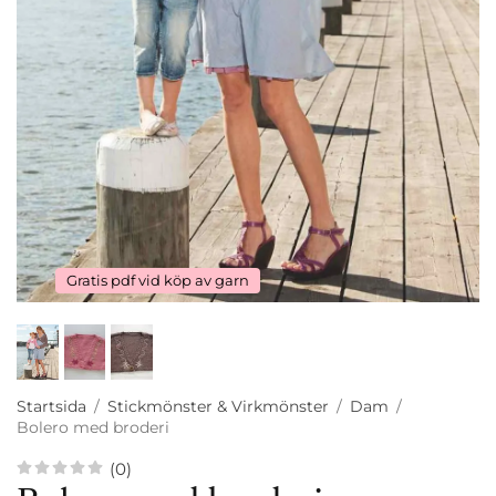
Gratis pdf vid köp av garn
Startsida
/
Stickmönster & Virkmönster
/
Dam
/
Bolero med broderi
(0)