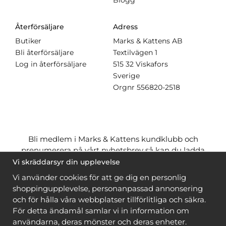
Blogg
Återförsäljare
Adress
Butiker
Marks & Kattens AB
Bli återförsäljare
Textilvägen 1
Log in återförsäljare
515 32 Viskafors
Sverige
Orgnr
556820-2518
Bli medlem i Marks & Kattens kundklubb och
prenumerera på vårt nyhetsbrev så kan du ladda
ner många mönster
gratis
och få många
på köpet
Vi skräddarsyr din upplevelse
när du handlar garn till mönstret. Du ser vilka som
Vi använder cookies för att ge dig en personlig
är
gratis
när du är
inloggad
.
shoppingupplevelse, personanpassad annonsering
och för hålla våra webbplatser tillförlitliga och säkra.
Bli medlem
För detta ändamål samlar vi in information om
användarna, deras mönster och deras enheter.