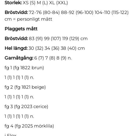
Storlek:
XS (S) M (L) XL (XXL)
Bröstvidd:
72-76 (80-84) 88-92 (96-100) 104-110 (115-122)
cm = personligt mått
Plaggets mått
Bröstvidd:
83 (91) 99 (107) 119 (129) cm
Hel längd:
30 (32) 34 (36) 38 (40) cm
Garnåtgång:
6 (7) 7 (8) 8 (9) n.
fg 1 (fg 1822 brun)
1 (1) 1 (1) 1 (1) n.
fg 2 (fg 1821 beige)
1 (1) 1 (1) 1 (1) n.
fg 3 (fg 2023 cerice)
1 (1) 1 (1) 1 (1) n.
fg 4 (fg 2025 mörklila)
i Flox