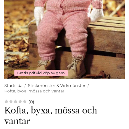
Gratis pdf vid köp av garn
Startsida
/
Stickmönster & Virkmönster
/
Kofta, byxa, mössa och vantar
(0)
Kofta, byxa, mössa och
vantar