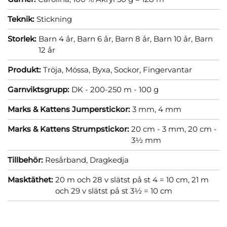
Teknik:
Stickning
Storlek:
Barn 4 år,
Barn 6 år,
Barn 8 år,
Barn 10 år,
Barn
12 år
Produkt:
Tröja,
Mössa,
Byxa,
Sockor,
Fingervantar
Garnviktsgrupp:
DK - 200-250 m - 100 g
Marks & Kattens Jumperstickor:
3 mm,
4 mm
Marks & Kattens Strumpstickor:
20 cm - 3 mm,
20 cm -
3½ mm
Tillbehör:
Resårband,
Dragkedja
Masktäthet:
20 m och 28 v slätst på st 4 = 10 cm,
21 m
och 29 v slätst på st 3½ = 10 cm