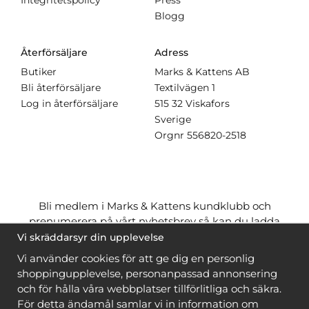
Integritetspolicy
Press
Blogg
Återförsäljare
Adress
Butiker
Marks & Kattens AB
Bli återförsäljare
Textilvägen 1
Log in återförsäljare
515 32 Viskafors
Sverige
Orgnr
556820-2518
Bli medlem i Marks & Kattens kundklubb och
prenumerera på vårt nyhetsbrev så kan du ladda
ner många mönster
gratis
och få många
på köpet
Vi skräddarsyr din upplevelse
när du handlar garn till mönstret. Du ser vilka som
Vi använder cookies för att ge dig en personlig
är
gratis
när du är
inloggad
.
shoppingupplevelse, personanpassad annonsering
och för hålla våra webbplatser tillförlitliga och säkra.
Bli medlem
För detta ändamål samlar vi in information om