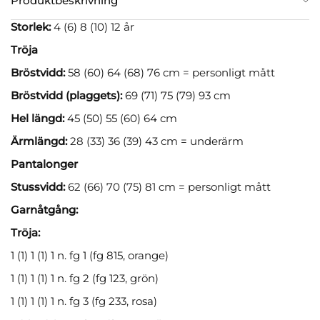
Produktbeskrivning
Storlek:
4 (6) 8 (10) 12 år
Tröja
Bröstvidd:
58 (60) 64 (68) 76 cm = personligt mått
Bröstvidd (plaggets):
69 (71) 75 (79) 93 cm
Hel längd:
45 (50) 55 (60) 64 cm
Ärmlängd:
28 (33) 36 (39) 43 cm = underärm
Pantalonger
Stussvidd:
62 (66) 70 (75) 81 cm = personligt mått
Garnåtgång:
Tröja:
1 (1) 1 (1) 1 n. fg 1 (fg 815, orange)
1 (1) 1 (1) 1 n. fg 2 (fg 123, grön)
1 (1) 1 (1) 1 n. fg 3 (fg 233, rosa)