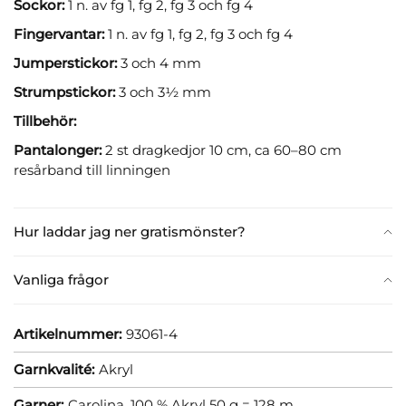
Sockor:
1 n. av fg 1, fg 2, fg 3 och fg 4
Fingervantar:
1 n. av fg 1, fg 2, fg 3 och fg 4
Jumperstickor:
3 och 4 mm
Strumpstickor:
3 och 3½ mm
Tillbehör:
Pantalonger:
2 st dragkedjor 10 cm, ca 60–80 cm
resårband till linningen
Hur laddar jag ner gratismönster?
Vanliga frågor
Artikelnummer:
93061-4
Garnkvalité:
Akryl
Garner:
Carolina, 100 % Akryl 50 g = 128 m