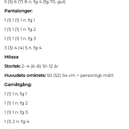
5 (5) 6 (7) 8 n. fg 4 (fg 70, gul)
Pantalonger:
1 (1) 1 (1) 1 n. fg 1
1 (1) 1 (1) 1 n. fg 2
1 (1) 1 (1) 1 n. fg 3
3 (3) 4 (4) 5 n. fg 4
Mössa
Storlek:
2–4 (6–8) 10–12 år
Huvudets omkrets:
50 (52) 54 cm = personligt mått
Garnåtgång:
1 (1) 1 n. fg 1
1 (1) 1 n. fg 2
1 (1) 1 n. fg 3
1 (1) 2 n. fg 4