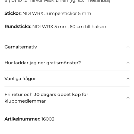
8 (10) 10 12 härvor M&K Linen (fg. 957 mellanblå)
Stickor:
NDLWRX Jumperstickor 5 mm
Rundsticka:
NDLWRX 5 mm, 60 cm till halsen
Garnalternativ
Hur laddar jag ner gratismönster?
Vanliga frågor
Fri retur och 30 dagars öppet köp för
klubbmedlemmar
Artikelnummer:
16003