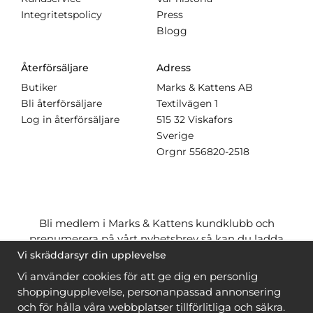
Integritetspolicy
Press
Blogg
Återförsäljare
Adress
Butiker
Marks & Kattens AB
Bli återförsäljare
Textilvägen 1
Log in återförsäljare
515 32 Viskafors
Sverige
Orgnr
556820-2518
Bli medlem i Marks & Kattens kundklubb och
prenumerera på vårt nyhetsbrev så kan du ladda
ner många mönster
gratis
och få många
på köpet
Vi skräddarsyr din upplevelse
när du handlar garn till mönstret. Du ser vilka som
Vi använder cookies för att ge dig en personlig
är
gratis
när du är
inloggad
.
shoppingupplevelse, personanpassad annonsering
och för hålla våra webbplatser tillförlitliga och säkra.
Bli medlem