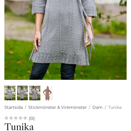
Startsida
/
Stickmönster & Virkmönster
/
Dam
/
Tunika
(0)
Tunika