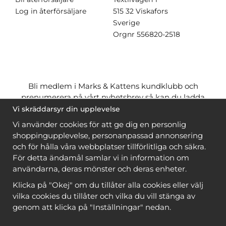
Log in återförsäljare
515 32 Viskafors
Sverige
Orgnr
556820-2518
Bli medlem i Marks & Kattens kundklubb och
prenumerera på vårt nyhetsbrev så kan du ladda
ner många mönster
gratis
och få många
på köpet
Vi skräddarsyr din upplevelse
när du handlar garn till mönstret. Du ser vilka som
Vi använder cookies för att ge dig en personlig
är
gratis
när du är
inloggad
.
shoppingupplevelse, personanpassad annonsering
och för hålla våra webbplatser tillförlitliga och säkra.
Bli medlem
För detta ändamål samlar vi in information om
användarna, deras mönster och deras enheter.
Klicka på "Okej" om du tillåter alla cookies eller välj
vilka cookies du tillåter och vilka du vill stänga av
genom att klicka på "Inställningar" nedan.