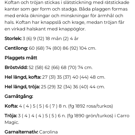
Koftan och tröjan stickas i slätstickning med rätstickade
kanter som ger form och stadga. Båda plaggen formas
med enkla ökningar och minskningar för ärmhål och
hals. Koftan har knappslå och krage, medan tröjan får
en virkad halskant med knappöglor.
Storlek:
3 (6) 9 (12) 18 mån (2) 4 år
Centilong:
60 (68) 74 (80) 86 (92) 104 cm.
Plaggets mått
Bröstvidd:
52 (58) 62 (66) 68 (70) 74 cm.
Hel längd, kofta:
27 (31) 35 (37) 40 (44) 48 cm.
Hel längd, tröja:
25 (29) 32 (34) 36 (40) 44 cm.
Garnåtgång:
Kofta:
4 ( 4 ) 5 ( 5 ) 6 ( 7 ) 8 n. (fg 1892 rosa/turkos)
Tröja:
3 ( 4 ) 4 ( 4 ) 5 ( 5 ) 6 n. (fg 1890 grön/turkos) i Carro
Magic.
Garnalternativ:
Carolina