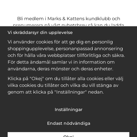
Bli medlem i Marks & Kattens kundklubb och
prenumerera på vårt nyhetsbrev så kan du ladda
ner många mönster
gratis
och få många
på köpet
Vi skräddarsyr din upplevelse
när du handlar garn till mönstret. Du ser vilka som
Vi använder cookies för att ge dig en personlig
är
gratis
när du är
inloggad
.
shoppingupplevelse, personanpassad annonsering
och för hålla våra webbplatser tillförlitliga och säkra.
Bli medlem
För detta ändamål samlar vi in information om
användarna, deras mönster och deras enheter.
Klicka på "Okej" om du tillåter alla cookies eller välj
vilka cookies du tillåter och vilka du vill stänga av
genom att klicka på "Inställningar" nedan.
Copyright © 2026, Marks & Kattens AB
Inställningar
Endast nödvändiga