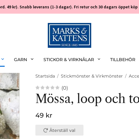
 (ord. 49 kr). Snabb leverans (1-3 dagar). Fri retur och 30 dagars öppet k
GARN
STICKOR & VIRKNÅLAR
TILLBEHÖR
Startsida
/
Stickmönster & Virkmönster
/
Acce
(0)
Mössa, loop och t
49 kr
Återställ val