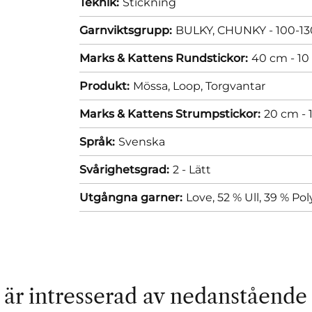
Teknik:
Stickning
Garnviktsgrupp:
BULKY, CHUNKY - 100-13
Marks & Kattens Rundstickor:
40 cm - 1
Produkt:
Mössa,
Loop,
Torgvantar
Marks & Kattens Strumpstickor:
20 cm -
Språk:
Svenska
Svårighetsgrad:
2 - Lätt
Utgångna garner:
Love, 52 % Ull, 39 % Po
är intresserad av nedanstående