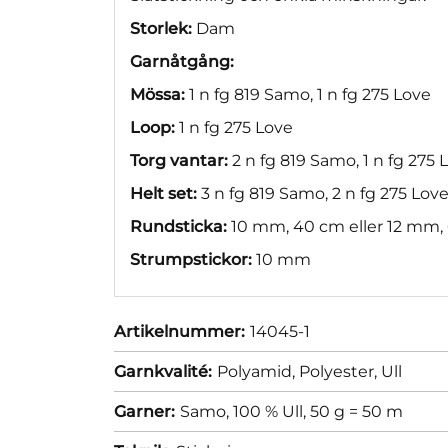
Storlek:
Dam
Garnåtgång:
Mössa:
1 n fg 819 Samo, 1 n fg 275 Love
Loop:
1 n fg 275 Love
Torg vantar:
2 n fg 819 Samo, 1 n fg 275 
Helt set:
3 n fg 819 Samo, 2 n fg 275 Lov
Rundsticka:
10 mm, 40 cm eller 12 mm,
Strumpstickor:
10 mm
Artikelnummer:
14045-1
Garnkvalité:
Polyamid,
Polyester,
Ull
Garner:
Samo, 100 % Ull, 50 g = 50 m