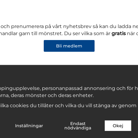
 och prenumerera på vårt nyhetsbrev så kan du ladda 
andlar garn till mönstret. Du ser vilka som är
gratis
när 
Bli medlem
pingupplevelse, personanpassad annonsering och för hålla
rna, deras mönster och deras enheter.
Copyright © 2026, Marks & Kattens AB
 vilka cookies du tillåter och vilka du vill stänga av genom
Endast
Inställningar
Okej
nödvändiga