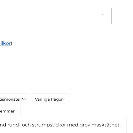
illkor
)
atismönster?
Vanliga frågor
dlemmar
vänd rund- och strumpstickor med grov masktäthet.