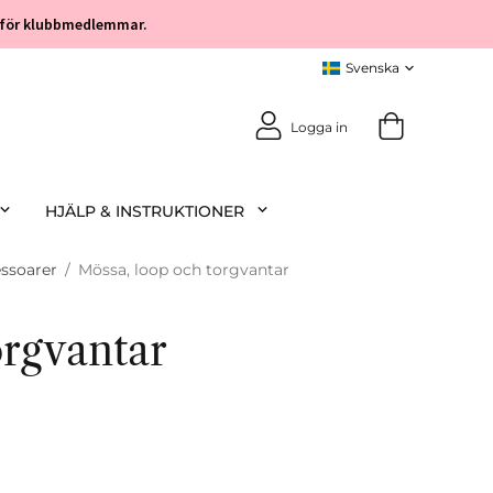
öp för klubbmedlemmar.
Logga in
HJÄLP & INSTRUKTIONER
ssoarer
/
Mössa, loop och torgvantar
orgvantar