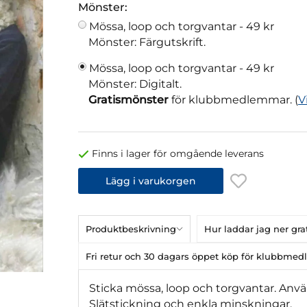
Mönster:
Mössa, loop och torgvantar -
49 kr
Mönster: Färgutskrift.
Mössa, loop och torgvantar -
49 kr
Mönster: Digitalt.
Gratismönster
för klubbmedlemmar. (
V
Finns i lager för omgående leverans
Lägg i varukorgen
Produktbeskrivning
Hur laddar jag ner gr
Fri retur och 30 dagars öppet köp för klubbme
Sticka mössa, loop och torgvantar. An
Slätstickning och enkla minskningar.