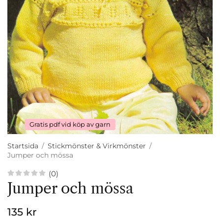
Gratis pdf vid köp av garn
Startsida
/
Stickmönster & Virkmönster
/
Jumper och mössa
(0)
Jumper och mössa
135 kr