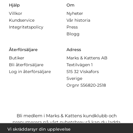
Hjälp
Om
Villkor
Nyheter
Kundservice
Vår historia
Integritetspolicy
Press
Blogg
Återförsäljare
Adress
Butiker
Marks & Kattens AB
Bli återförsäljare
Textilvägen 1
Log in återförsäljare
515 32 Viskafors
Sverige
Orgnr
556820-2518
Bli medlem i Marks & Kattens kundklubb och
prenumerera på vårt nyhetsbrev så kan du ladda
ner många mönster
gratis
och få många
på köpet
Vi skräddarsyr din upplevelse