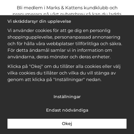
Bli medlem i Marks & Kattens kundklubb och
prenumerera på vårt nyhetsbrev så kan du ladda
ner många mönster
gratis
och få många
på köpet
Vi skräddarsyr din upplevelse
när du handlar garn till mönstret. Du ser vilka som
Vi använder cookies för att ge dig en personlig
är
gratis
när du är
inloggad
.
shoppingupplevelse, personanpassad annonsering
och för hålla våra webbplatser tillförlitliga och säkra.
Bli medlem
För detta ändamål samlar vi in information om
användarna, deras mönster och deras enheter.
Klicka på "Okej" om du tillåter alla cookies eller välj
vilka cookies du tillåter och vilka du vill stänga av
genom att klicka på "Inställningar" nedan.
Copyright © 2026, Marks & Kattens AB
Inställningar
Endast nödvändiga
Okej