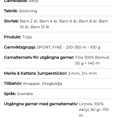
Garnkvalité:
Akryl
Teknik:
Stickning
Storlek:
Barn 2 år,
Barn 4 år,
Barn 6 år,
Barn 8 år,
Barn
10 år,
Barn 12 år
Produkt:
Tröja
Garnviktsgrupp:
SPORT, FINE - 250-350 m - 100 g
Garnalternativ för utgångna garner:
Flox 100% Bomull,
50 g = 140 m
Marks & Kattens Jumperstickor:
3 mm,
3½ mm
Tillbehör:
Knappar,
Dragkedja
Språk:
Svenska
Utgångna garner med garnalternativ:
Linnea, 100%
Akryl, 50 g= 170
m