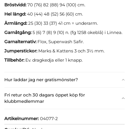
Bröstvidd:
70 (76) 82 (88) 94 (100) cm.
Hel längd:
40 (44) 48 (52) 56 (60) cm.
Ärmlängd:
25 (30) 33 (37) 41 cm = underarm.
Garnåtgång:
5 (6) 7 (8) 9 (10) n. (fg 1258 okeblå) i Linnea.
Garnalternativ:
Flox, Superwash Safir.
Jumperstickor:
Marks & Kattens 3 och 3½ mm.
Tillbehör:
Ev. dragkedja eller 1 knapp.
Hur laddar jag ner gratismönster?
Fri retur och 30 dagars öppet köp för
klubbmedlemmar
Artikelnummer:
04077-2