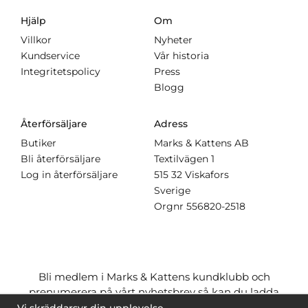
Hjälp
Om
Villkor
Nyheter
Kundservice
Vår historia
Integritetspolicy
Press
Blogg
Återförsäljare
Adress
Butiker
Marks & Kattens AB
Bli återförsäljare
Textilvägen 1
Log in återförsäljare
515 32 Viskafors
Sverige
Orgnr
556820-2518
Bli medlem i Marks & Kattens kundklubb och
prenumerera på vårt nyhetsbrev så kan du ladda
ner många mönster
gratis
och få många
på köpet