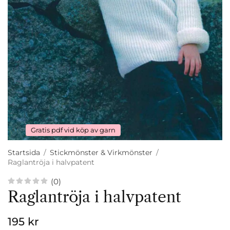
Gratis pdf vid köp av garn
Startsida
/
Stickmönster & Virkmönster
/
Raglantröja i halvpatent
(0)
Raglantröja i halvpatent
195 kr